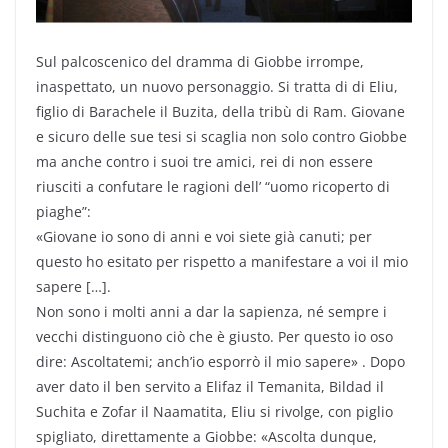
Sul palcoscenico del dramma di Giobbe irrompe,
inaspettato, un nuovo personaggio. Si tratta di di Eliu,
figlio di Barachele il Buzita, della tribù di Ram. Giovane
e sicuro delle sue tesi si scaglia non solo contro Giobbe
ma anche contro i suoi tre amici, rei di non essere
riusciti a confutare le ragioni dell’ “uomo ricoperto di
piaghe”:
«Giovane io sono di anni e voi siete già canuti; per
questo ho esitato per rispetto a manifestare a voi il mio
sapere […].
Non sono i molti anni a dar la sapienza, né sempre i
vecchi distinguono ciò che è giusto. Per questo io oso
dire: Ascoltatemi; anch’io esporrò il mio sapere» . Dopo
aver dato il ben servito a Elifaz il Temanita, Bildad il
Suchita e Zofar il Naamatita, Eliu si rivolge, con piglio
spigliato, direttamente a Giobbe: «Ascolta dunque,