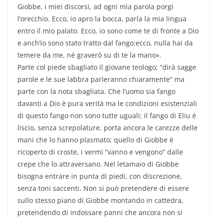
Giobbe, i miei discorsi, ad ogni mia parola porgi
l’orecchio. Ecco, io apro la bocca, parla la mia lingua
entro il mio palato. Ecco, io sono come te di fronte a Dio
e anch’io sono stato tratto dal fango:ecco, nulla hai da
temere da me, né graverò su di te la mano».
Parte col piede sbagliato il giovane teologo; “dirà sagge
parole e le sue labbra parleranno chiaramente” ma
parte con la nota sbagliata. Che l’uomo sia fango
davanti a Dio è pura verità ma le condizioni esistenziali
di questo fango non sono tutte uguali; il fango di Eliu è
liscio, senza screpolature, porta ancora le carezze delle
mani che lo hanno plasmato; quello di Giobbe è
ricoperto di croste, i vermi “vanno e vengono” dalle
crepe che lo attraversano. Nel letamaio di Giobbe
bisogna entrare in punta di piedi, con discrezione,
senza toni saccenti. Non si può pretendere di essere
sullo stesso piano di Giobbe montando in cattedra,
pretendendo di indossare panni che ancora non si