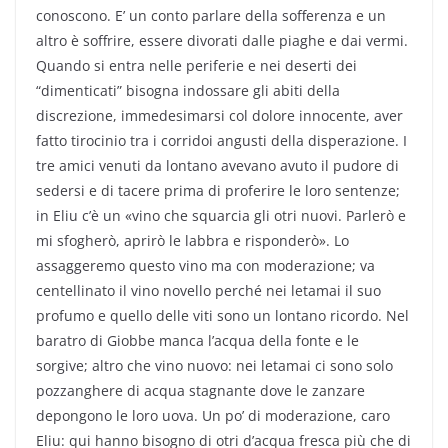
conoscono. E’ un conto parlare della sofferenza e un
altro è soffrire, essere divorati dalle piaghe e dai vermi.
Quando si entra nelle periferie e nei deserti dei
“dimenticati” bisogna indossare gli abiti della
discrezione, immedesimarsi col dolore innocente, aver
fatto tirocinio tra i corridoi angusti della disperazione. I
tre amici venuti da lontano avevano avuto il pudore di
sedersi e di tacere prima di proferire le loro sentenze;
in Eliu c’è un «vino che squarcia gli otri nuovi. Parlerò e
mi sfogherò, aprirò le labbra e risponderò». Lo
assaggeremo questo vino ma con moderazione; va
centellinato il vino novello perché nei letamai il suo
profumo e quello delle viti sono un lontano ricordo. Nel
baratro di Giobbe manca l’acqua della fonte e le
sorgive; altro che vino nuovo: nei letamai ci sono solo
pozzanghere di acqua stagnante dove le zanzare
depongono le loro uova. Un po’ di moderazione, caro
Eliu: qui hanno bisogno di otri d’acqua fresca più che di