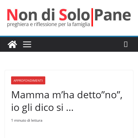
Salta
al
contenuto
APPROFONDIMENTI
Mamma m’ha detto”no”,
io gli dico si …
1 minuto di lettura