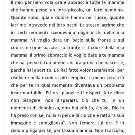
Il mio pensiero vola ora e abbraccia tutte le mamme
che hanno perso un loro piccolo, un loro bambino.
Quante sono, quale dolore hanno nel cuore, quante
lacrime intravedo nei loro occhi. Le stes­se lacrime che
in certi momenti scendevano dagli occhi della mia
mamma. Vi voglio dare un bacio sulla fronte e sul
cuore: è come baciassi la fron­te e il cuore della mia
mamma. Il primo abbraccio lo voglio dare a te mamma
che hai perso il tuo bimbo ancora prima che nascesse,
perché hai abortito. Lo hai fatto volon­tariamente, per
risolvere nella maniera più sem­plice, e meno vera, ciò
che per te in quel momen­to diventava un problema
insormontabile. Ed ora piangi e ti disperi. A te dico:
non piangere, non disperarti. Ciò che tu, in un
momento di debolezza, non hai voluto, è vivo, Dio lo
ha preso con sé; nulla si perde di ciò che è fatto “a sua
immagine e somiglianza”. Non temere, lui ora è in
cielo e prega per te, per la sua mamma. Non ti accusa,