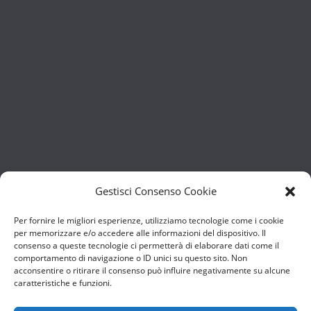
Gestisci Consenso Cookie
Per fornire le migliori esperienze, utilizziamo tecnologie come i cookie
per memorizzare e/o accedere alle informazioni del dispositivo. Il
consenso a queste tecnologie ci permetterà di elaborare dati come il
comportamento di navigazione o ID unici su questo sito. Non
acconsentire o ritirare il consenso può influire negativamente su alcune
caratteristiche e funzioni.