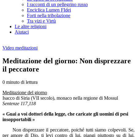
I racconti di un pellegrino russo
Enciclica Lumen FIdei
Forti nella tribolazione
Tra vizi e Virtù
Le altre religioni
Aiutaci
Video meditazioni
Meditazione del giorno: Non disprezzare
il peccatore
0 minuto di lettura
Meditazione del giorno
Isacco di Siria (VII secolo), monaco nella regione di Mossul
Sentenze 117,118
« Guai a voi dottori della legge, che caricate gli uomini di pesi
insopportabili »
Non disprezzare il peccatore, poiché tutti siamo colpevoli. Se,
per amore di Dio, ti levi contro di lui, piangi piuttosto su di lui.