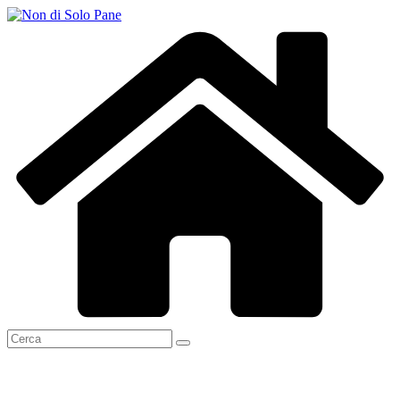
Salta
al
contenuto