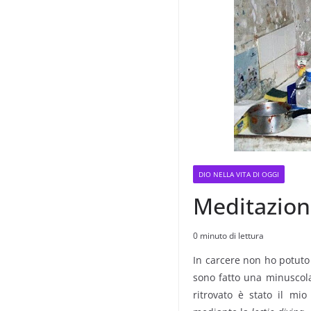
DIO NELLA VITA DI OGGI
Meditazione
0 minuto di lettura
In carcere non ho potuto p
sono fatto una minuscola
ritrovato è stato il mi