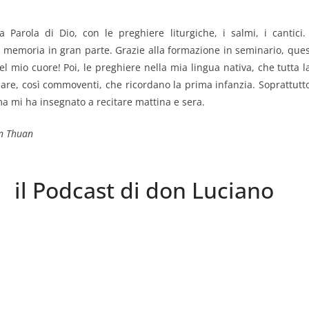
 Parola di Dio, con le pre­ghiere liturgiche, i salmi, i cantici
 memoria in gran parte. Gra­zie alla formazione in seminario, questi
 mio cuore! Poi, le preghiere nella mia lingua nativa, che tutta l
iare, così commo­venti, che ricordano la prima infanzia. Soprattutt
mi ha insegnato a recitare mattina e sera.
an Thuan
il Podcast di don Luciano