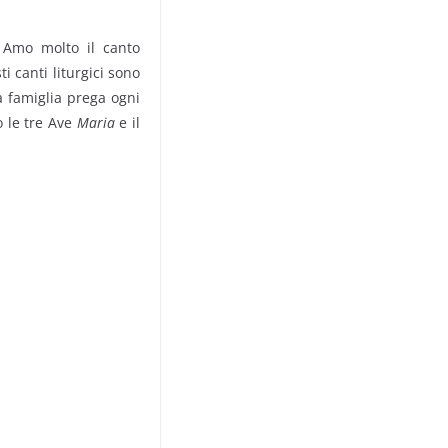
. Amo molto il canto
 canti liturgi­ci sono
a famiglia prega ogni
o le tre Ave
Maria
e il