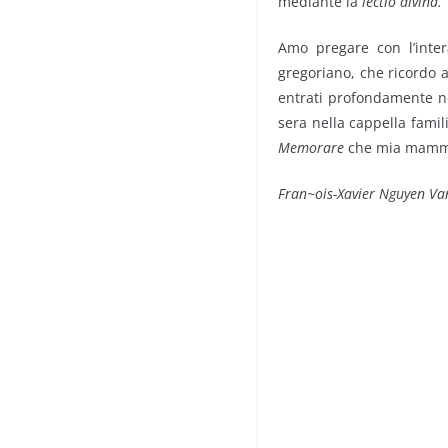
mediante la
lectio divina.
Amo pregare con l’intera
gregoriano, che ricordo a
entrati profondamente nel
sera nella cappella famil
Memorare
che mia mamma 
Fran~ois-Xavier Nguyen V