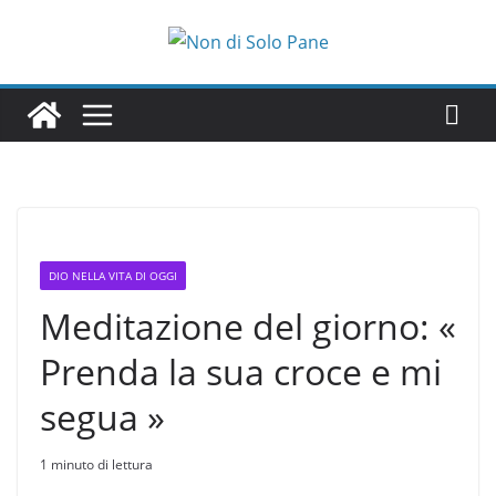
Salta
al
contenuto
DIO NELLA VITA DI OGGI
Meditazione del giorno: «
Prenda la sua croce e mi
segua »
1 minuto di lettura