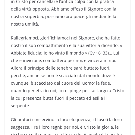
in Cristo per cancellare l’antica colpa con la pratica
della virtù opposta. Abbiamo offeso il Signore con la
nostra superbia, possiamo ora piacergli mediante la
nostra umiltà.
Rallegriamoci, glorifichiamoci nel Signore, che ha fatto
nostro il suo combattimento e la sua vittoria dicendo: «
Abbiate fiducia; io ho vinto il mondo » (Gv 16, 33)… Lui
che è invicibile, combatterà per noi, e vincerà in noi.
Allora il principe delle tenebre sarà buttato fuori,
perché, anche se non è scacciato dal mondo dove è
ovunque, è scacciato dal cuore dell’uomo; la fede,
quando penetra in noi, lo respinge per far largo a Cristo
la cui presenza butta fuori il peccato ed esilia il
serpente…
Gli oratori conservino la loro eloquenza, i filosofi la loro
saggezza, i re i loro regni; per noi, è Cristo la gloria, le
ricchezze e il regno; la stoltezza del Vangelo è la nostra