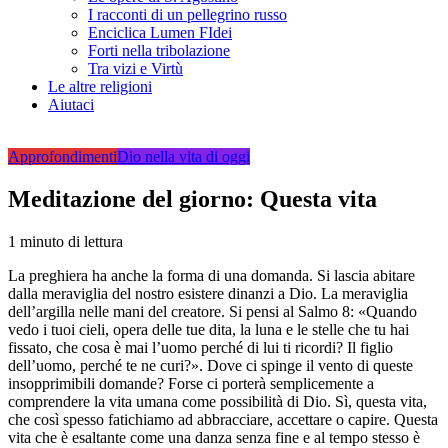
I racconti di un pellegrino russo
Enciclica Lumen FIdei
Forti nella tribolazione
Tra vizi e Virtù
Le altre religioni
Aiutaci
Approfondimenti
Dio nella vita di oggi
Meditazione del giorno: Questa vita
1 minuto di lettura
La preghiera ha anche la forma di una domanda. Si lascia abitare
dalla meraviglia del nostro esistere dinanzi a Dio. La meraviglia
dell’argilla nelle mani del creatore. Si pensi al Salmo 8: «Quando
vedo i tuoi cieli, opera delle tue dita, la luna e le stelle che tu hai
fissato, che cosa è mai l’uomo perché di lui ti ricordi? Il figlio
dell’uomo, perché te ne curi?». Dove ci spinge il vento di queste
insopprimibili domande? Forse ci porterà semplicemente a
comprendere la vita umana come possibilità di Dio. Sì, questa vita,
che così spesso fatichiamo ad abbracciare, accettare o capire. Questa
vita che è esaltante come una danza senza fine e al tempo stesso è