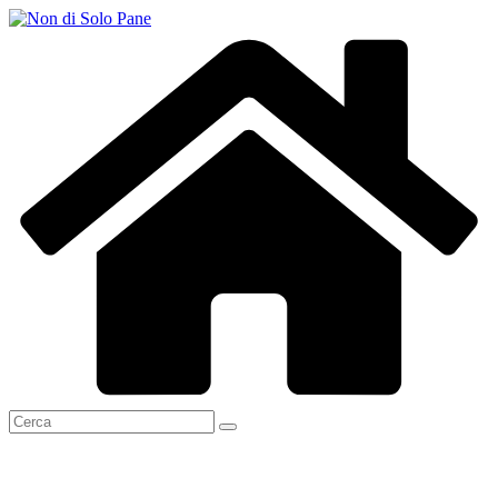
Salta
al
contenuto