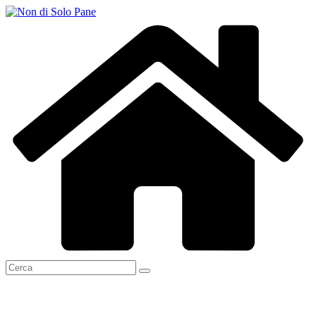
Salta
al
contenuto