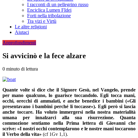
I racconti di un pellegrino russo
Enciclica Lumen FIdei
Forti nella tribolazione
Tra vizi e Virtù
Le altre religioni
Aiutaci
Approfondimenti
Si avvicinò e la fece alzare
0 minuto di lettura
Quante volte si dice che il Signore Gesù, nel Vangelo, prende
per mano qualcuno, lo guarisce toccandolo. Egli tocca mani,
occhi, orecchi di ammalati, e anche benedice i bambini («Gli
presentavano i bambini perché li toccasse»). Egli però si lascia
anche toccare. Ha voluto immergersi nella nostra materialità
umana per innalzarci alla sua risurrezione. Quanta
commozione sentiamo nella Prima lettera di Giovanni che
scrive: «I nostri occhi contemplarono e le nostre mani toccarono
il Verbo della vita»
(cf 1Gv 1,1).