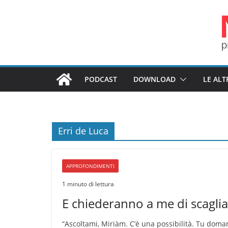
Salta
al
contenuto
PODCAST
DOWNLOAD
LE ALT
Erri de Luca
APPROFONDIMENTI
1 minuto di lettura
E chiederanno a me di scaglia
“Ascoltami, Miriàm. C’è una possibilità. Tu doma