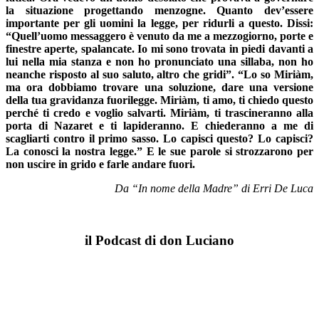
la situazione progettando menzogne. Quanto dev’essere
importante per gli uomini la legge, per ridurli a questo. Dissi:
“Quell’uomo messaggero è venuto da me a mezzogiorno, porte e
finestre aperte, spalancate. Io mi sono trovata in piedi davanti a
lui nella mia stanza e non ho pronunciato una sil­laba, non ho
neanche risposto al suo saluto, altro che gridi”. “Lo so Miriàm,
ma ora dobbiamo trovare una soluzione, dare una versione
della tua gravidanza fuorilegge. Miriàm, ti amo, ti chiedo questo
perché ti credo e voglio salvarti. Miriàm, ti trascineranno alla
porta di Nazaret e ti lapideranno. E chiederanno a me di
scagliarti contro il primo sasso. Lo capisci questo? Lo capisci?
La conosci la nostra legge.” E le sue parole si strozzarono per
non uscire in grido e farle andare fuori.
Da “In nome della Madre” di Erri De Luca
il Podcast di don Luciano