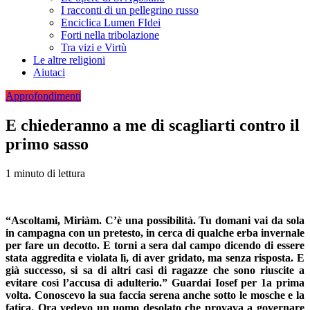
I racconti di un pellegrino russo
Enciclica Lumen FIdei
Forti nella tribolazione
Tra vizi e Virtù
Le altre religioni
Aiutaci
Approfondimenti
E chiederanno a me di scagliarti contro il
primo sasso
1 minuto di lettura
“Ascoltami, Miriàm. C’è una possibilità. Tu domani vai da sola
in campagna con un pretesto, in cerca di qualche erba invernale
per fare un decotto. E torni a sera dal campo dicendo di essere
stata aggredita e violata lì, di aver gridato, ma senza risposta. E
già successo, si sa di altri casi di ragazze che sono riuscite a
evitare così l’accusa di adulterio.” Guardai Iosef per 1a prima
volta. Conosce­vo la sua faccia serena anche sotto le mosche e la
fatica. Ora vedevo un uomo desolato che provava a governare