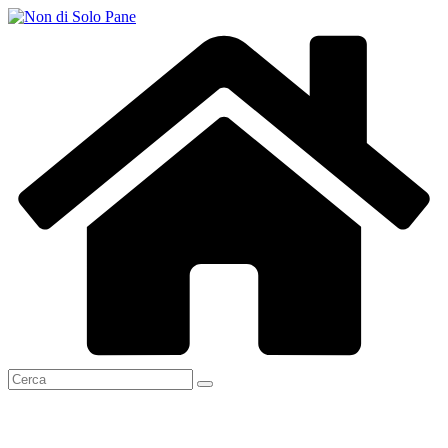
Salta
al
contenuto