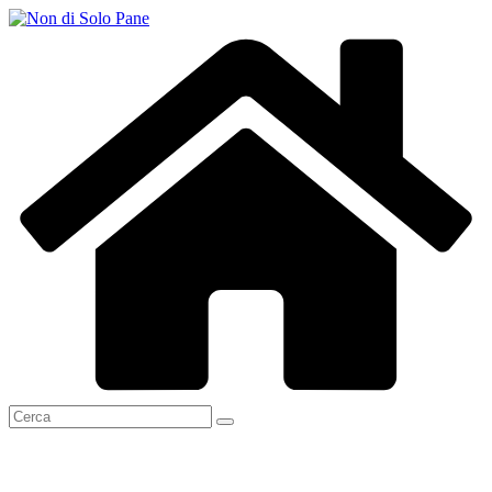
Salta
al
contenuto