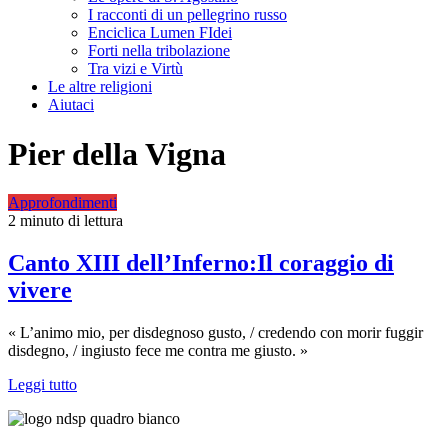
I racconti di un pellegrino russo
Enciclica Lumen FIdei
Forti nella tribolazione
Tra vizi e Virtù
Le altre religioni
Aiutaci
Pier della Vigna
Approfondimenti
2 minuto di lettura
Canto XIII dell’Inferno:Il coraggio di
vivere
« L’animo mio, per disdegnoso gusto, / credendo con morir fuggir
disdegno, / ingiusto fece me contra me giusto. »
Leggi tutto