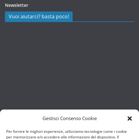
Newsletter
Vuoi aiutarci? basta poco!
Gestisci Consenso Cookie
Per fornire le migliori esperienze, utilizziamo tecnologie come i cookie
per memorizzare e/o accedere alle informazioni del dispositivo. Il