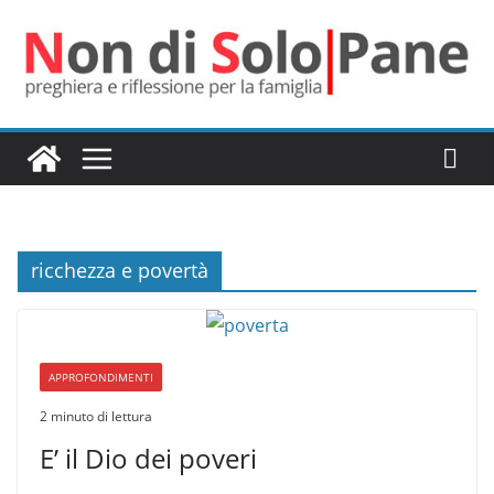
Salta
al
contenuto
ricchezza e povertà
APPROFONDIMENTI
2 minuto di lettura
E’ il Dio dei poveri