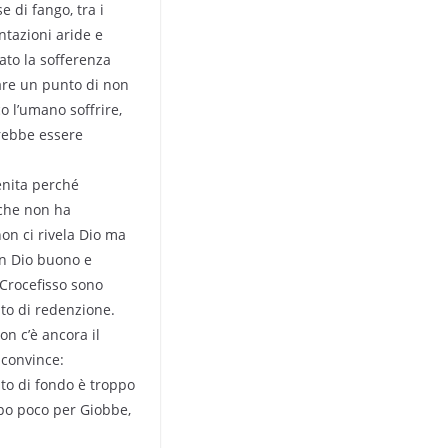
 di fango, tra i
ntazioni aride e
lato la sofferenza
tare un punto di non
o l’umano soffrire,
vrebbe essere
nita perché
 che non ha
on ci rivela Dio ma
un Dio buono e
 Crocefisso sono
o di redenzione.
on c’è ancora il
 convince:
nto di fondo è troppo
ppo poco per Giobbe,