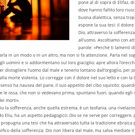
pone al di sopra di Elifaz, di
dove hanno fallito loro riusc
buona dialettica, senza tropp
espone la sua tesi: il dolor
Dio, attraverso la sofferenza 
all’uomo. Ascoltiamo con at
parole: «Perché ti lamenti d
arla in un modo o in un altro, ma non si fa attenzione. Parla nel so
li uomini e si addormentano sul loro giaciglio; apre allora l’orecch
per distogliere l’uomo dal male e tenerlo lontano dall’orgoglio, per 
dalla morte violenta. Lo corregge con il dolore nel suo letto e con la
 senso ha nausea del pane, il suo appetito del cibo squisito; quand
e le ossa, che non si vedevano prima, spuntano fuori, quando egli si
dei morti».
iu la sofferenza, anche quella estrema, è un teofania, una rivelazio
do Eliu, ha un aspetto pedagogico: Dio se ne serve per correggere, 
o propugna una tesi che ha attraversato tutta la tradizione ebraica 
alvifico della sofferenza; Dio non libera dal male, ma salva mediate il