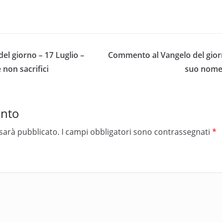
l giorno – 17 Luglio –
Commento al Vangelo del giorn
 non sacrifici
suo nome 
ento
 sarà pubblicato.
I campi obbligatori sono contrassegnati
*