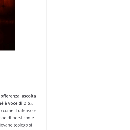
offerenza: ascolta
hé è voce di Dio
».
lo come il difensore
one di porsi come
giovane teologo si