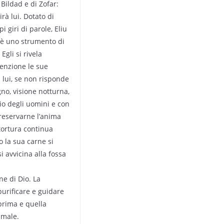
 Bildad e di Zofar:
irà lui. Dotato di
i giri di parole, Eliu
e è uno strumento di
Egli si rivela
tenzione le sue
i lui, se non risponde
gno, visione notturna,
io degli uomini e con
preservarne l’anima
 tortura continua
o la sua carne si
 avvicina alla fossa
ne di Dio. La
purificare e guidare
prima e quella
 male.