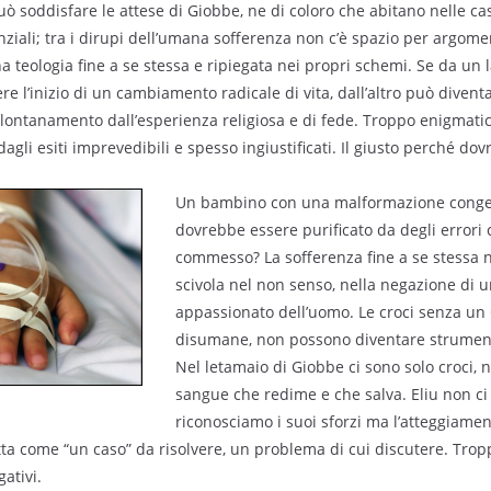
ò soddisfare le attese di Giobbe, ne di coloro che abitano nelle case
tenziali; tra i dirupi dell’umana sofferenza non c’è spazio per argome
a teologia fine a se stessa e ripiegata nei propri schemi. Se da un 
ere l’inizio di un cambiamento radicale di vita, dall’altro può diven
 allontanamento dall’esperienza religiosa e di fede. Troppo enigmatic
gli esiti imprevedibili e spesso ingiustificati. Il giusto perché do
Un bambino con una malformazione conge
dovrebbe essere purificato da degli errori
commesso? La sofferenza fine a se stessa n
scivola nel non senso, nella negazione di 
appassionato dell’uomo. Le croci senza un
disumane, non possono diventare strument
Nel letamaio di Giobbe ci sono solo croci, n
sangue che redime e che salva. Eliu non ci
riconosciamo i suoi sforzi ma l’atteggiame
tta come “un caso” da risolvere, un problema di cui discutere. Tro
gativi.