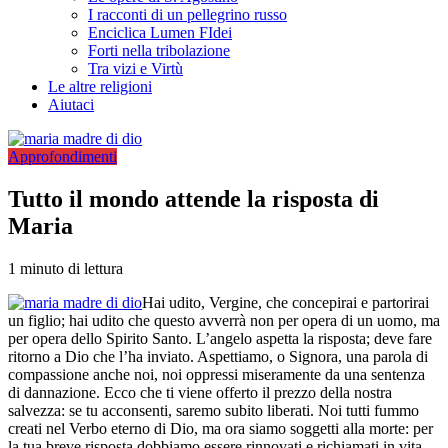
I racconti di un pellegrino russo
Enciclica Lumen FIdei
Forti nella tribolazione
Tra vizi e Virtù
Le altre religioni
Aiutaci
Approfondimenti
Tutto il mondo attende la risposta di
Maria
1 minuto di lettura
Hai udito, Vergine, che concepirai e partorirai
un figlio; hai udito che questo avverrà non per opera di un uomo, ma
per opera dello Spirito Santo. L’angelo aspetta la risposta; deve fare
ritorno a Dio che l’ha inviato. Aspettiamo, o Signora, una parola di
compassione anche noi, noi oppressi miseramente da una sentenza
di dannazione. Ecco che ti viene offerto il prezzo della nostra
salvezza: se tu acconsenti, saremo subito liberati. Noi tutti fummo
creati nel Verbo eterno di Dio, ma ora siamo soggetti alla morte: per
la tua breve risposta dobbiamo essere rinnovati e richiamati in vita.