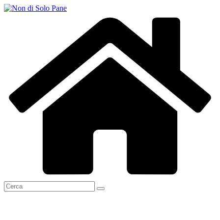
Salta
al
contenuto