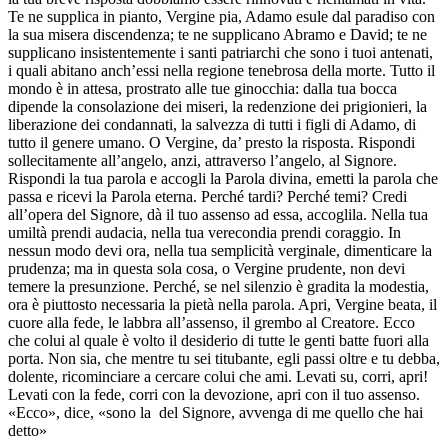
Te ne supplica in pianto, Vergine pia, Adamo esule dal paradiso con
la sua misera discendenza; te ne supplicano Abramo e David; te ne
supplicano insistentemente i santi patriarchi che sono i tuoi antenati,
i quali abitano anch’essi nella regione tenebrosa della morte. Tutto il
mondo è in attesa, prostrato alle tue ginocchia: dalla tua bocca
dipende la consolazione dei miseri, la redenzione dei prigionieri, la
liberazione dei condannati, la salvezza di tutti i figli di Adamo, di
tutto il genere umano. O Vergine, da’ presto la risposta. Rispondi
sollecitamente all’angelo, anzi, attraverso l’angelo, al Signore.
Rispondi la tua parola e accogli la Parola divina, emetti la parola che
passa e ricevi la Parola eterna. Perché tardi? Perché temi? Credi
all’opera del Signore, dà il tuo assenso ad essa, accoglila. Nella tua
umiltà prendi audacia, nella tua verecondia prendi coraggio. In
nessun modo devi ora, nella tua semplicità verginale, dimenticare la
prudenza; ma in questa sola cosa, o Vergine prudente, non devi
temere la presunzione. Perché, se nel silenzio è gradita la modestia,
ora è piuttosto necessaria la pietà nella parola. Apri, Vergine beata, il
cuore alla fede, le labbra all’assenso, il grembo al Creatore. Ecco
che colui al quale è volto il desiderio di tutte le genti batte fuori alla
porta. Non sia, che mentre tu sei titubante, egli passi oltre e tu debba,
dolente, ricominciare a cercare colui che ami. Levati su, corri, apri!
Levati con la fede, corri con la devozione, apri con il tuo assenso.
«Ecco», dice, «sono la del Signore, avvenga di me quello che hai
detto»