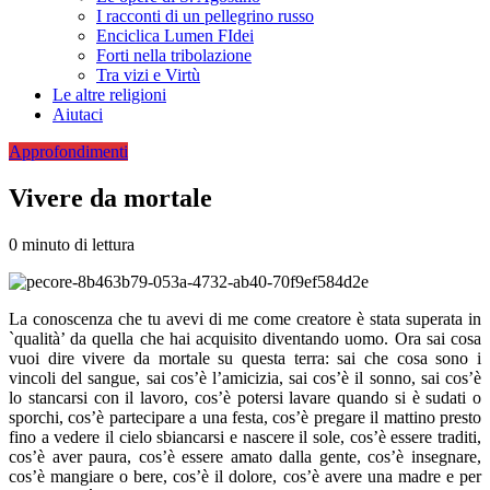
I racconti di un pellegrino russo
Enciclica Lumen FIdei
Forti nella tribolazione
Tra vizi e Virtù
Le altre religioni
Aiutaci
Approfondimenti
Vivere da mortale
0 minuto di lettura
La conoscenza che tu avevi di me come creatore è stata su­perata in
`qualità’ da quella che hai acquisito diventando uomo. Ora sai cosa
vuoi dire vivere da mortale su questa terra: sai che cosa sono i
vincoli del sangue, sai cos’è l’amicizia, sai cos’è il sonno, sai cos’è
lo stancarsi con il lavoro, cos’è potersi lavare quando si è sudati o
sporchi, cos’è partecipare a una festa, co­s’è pregare il mattino presto
fino a vedere il cielo sbiancarsi e nascere il sole, cos’è essere traditi,
cos’è aver paura, cos’è es­sere amato dalla gente, cos’è insegnare,
cos’è mangiare o bere, cos’è il dolore, cos’è avere una madre e per