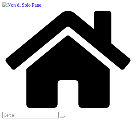
Salta
al
contenuto