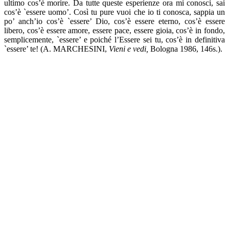
ultimo cos’è morire. Da tutte queste esperienze ora mi conosci, sai
cos’è `essere uo­mo’. Così tu pure vuoi che io ti conosca, sappia un
po’ anch’io cos’è `essere’ Dio, cos’è essere eterno, cos’è essere
libero, co­s’è essere amore, essere pace, essere gioia, cos’è in fondo,
semplicemente, `essere’ e poiché l’Essere sei tu, cos’è in defi­nitiva
`essere’ te! (A. MARCHESINI,
Vieni e vedi,
Bologna 1986, 146s.).