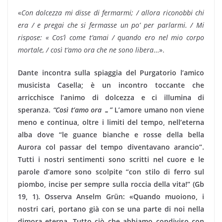
«
Con dolcezza mi disse di fermarmi; / allora riconobbi chi
era / e pregai che si fermasse un po’ per parlarmi. / Mi
rispose:
« Cos’ì come t’amai / quando ero nel mio corpo
mortale, / così t’amo ora che ne sono libera
…».
Dante incontra sulla spiaggia del Purgatorio l’amico
musicista Casella; è un incontro toccante che
arricchisce l’animo di dolcezza e ci illumina di
speranza.
“Così t’amo ora …”
L’amore umano non viene
meno e continua, oltre i limiti del tempo, nell’eterna
alba dove “le guance bianche e rosse della bella
Aurora col passar del tempo diventavano arancio”.
Tutti i nostri sentimenti sono scritti nel cuore e le
parole d’amore sono scolpite “con stilo di ferro sul
piombo, incise per sempre sulla roccia della vita!” (Gb
19, 1). Osserva Anselm Grün: «Quando muoiono, i
nostri cari, portano già con se una parte di noi nella
dimora eterna. Tutto ciò che abbiamo condiviso con