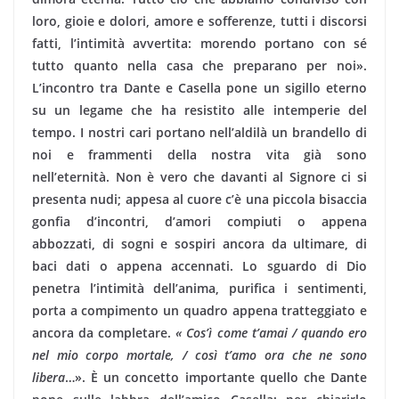
loro, gioie e dolori, amore e sofferenze, tutti i discorsi
fatti, l’intimità avvertita: morendo portano con sé
tutto quanto nella casa che preparano per noi».
L’incontro tra Dante e Casella pone un sigillo eterno
su un legame che ha resistito alle intemperie del
tempo. I nostri cari portano nell’aldilà un brandello di
noi e frammenti della nostra vita già sono
nell’eternità. Non è vero che davanti al Signore ci si
presenta nudi; appesa al cuore c’è una piccola bisaccia
gonfia d’incontri, d’amori compiuti o appena
abbozzati, di sogni e sospiri ancora da ultimare, di
baci dati o appena accennati. Lo sguardo di Dio
penetra l’intimità dell’anima, purifica i sentimenti,
porta a compimento un quadro appena tratteggiato e
ancora da completare.
« Cos’ì come t’amai / quando ero
nel mio corpo mortale, / così t’amo ora che ne sono
libera
…». È un concetto importante quello che Dante