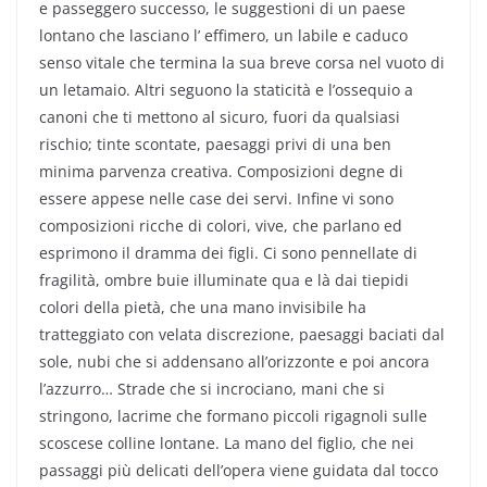
e passeggero successo, le suggestioni di un paese
lontano che lasciano l’ effimero, un labile e caduco
senso vitale che termina la sua breve corsa nel vuoto di
un letamaio. Altri seguono la staticità e l’ossequio a
canoni che ti mettono al sicuro, fuori da qualsiasi
rischio; tinte scontate, paesaggi privi di una ben
minima parvenza creativa. Composizioni degne di
essere appese nelle case dei servi. Infine vi sono
composizioni ricche di colori, vive, che parlano ed
esprimono il dramma dei figli. Ci sono pennellate di
fragilità, ombre buie illuminate qua e là dai tiepidi
colori della pietà, che una mano invisibile ha
tratteggiato con velata discrezione, paesaggi baciati dal
sole, nubi che si addensano all’orizzonte e poi ancora
l’azzurro… Strade che si incrociano, mani che si
stringono, lacrime che formano piccoli rigagnoli sulle
scoscese colline lontane. La mano del figlio, che nei
passaggi più delicati dell’opera viene guidata dal tocco