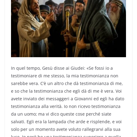
In quel tempo, Gesù disse ai Giudei: «Se fossi io a
testimoniare di me stesso, la mia testimonianza non
sarebbe vera. C’è un altro che dà testimonianza di me,
e so che la testimonianza che egli dà di me è vera. Voi
avete inviato dei messaggeri a Giovanni ed egli ha dato
testimonianza alla verità. Io non ricevo testimonianza
da un uomo; ma vi dico queste cose perché siate
salvati. Egli era la lampada che arde e risplende, e voi
solo per un momento avete voluto rallegrarvi alla sua
luce. Io però ho una testimonianza superiore a quella