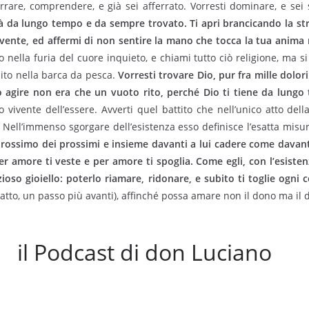
ferrare, comprendere, e già sei afferrato. Vorresti dominare, e sei
già da lungo tempo e da sempre trovato. Ti apri brancicando la st
ivente, ed affermi di non sentire la mano che tocca la tua anima 
o nella furia del cuore inquieto, e chiami tutto ciò religione, ma si 
nito nella barca da pesca.
Vorresti trovare Dio, pur fra mille dolor
uo agire non era che un vuoto rito, perché Dio ti tiene da lung
so vivente dell’essere. Avverti quel battito che nell’unico atto de
a. Nell’immenso sgorgare dell’esistenza esso definisce l’esatta misu
rossimo dei prossimi e insieme davanti a lui cadere come davanti
per amore ti veste e per amore ti spoglia. Come egli, con l’esiste
rezioso gioiello: poterlo riamare, ridonare, e subito ti toglie ogni
tto, un passo più avanti), affinché possa amare non il dono ma il 
il Podcast di don Luciano