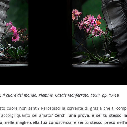
, Il cuore del mondo, Piemme, Casale Monferrato, 1994, pp. 17-18
sto cuore non senti? Percepisci la corrente di grazia che ti com
ti accorgi quanto sei amato?
Cerchi una prova, e sei tu stesso la
, nelle maglie della tua conoscenza, e sei tu stesso preso nell’in