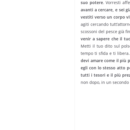
suo potere
. Vorresti af
avanti a cercare, e sei 
vestiti verso un corpo v
agiti cercando tutt’attorn
scossoni del pesce già fi
venir a sapere che il t
Metti il tuo dito sul pol
tempo ti sfida e ti liber
devi amare come il più p
egli con lo stesso atto 
tutti i tesori e il più p
non dopo, in un secondo a