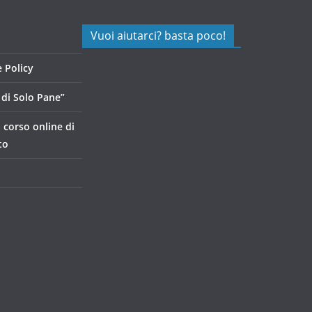
Vuoi aiutarci? basta poco!
 Policy
di Solo Pane”
, corso online di
to