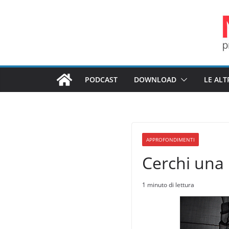
Salta
al
contenuto
PODCAST
DOWNLOAD
LE ALT
APPROFONDIMENTI
Cerchi una 
1 minuto di lettura