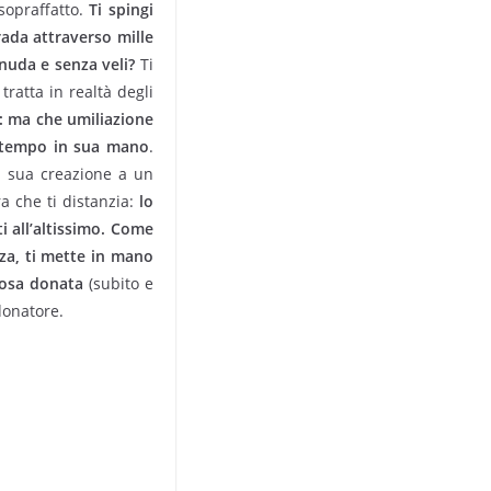
 sopraffatto.
Ti spingi
rada attraverso mille
nuda e senza veli?
Ti
tratta in realtà degli
i: ma che umiliazione
o tempo in sua mano
.
lla sua creazione a un
ra che ti distanzia:
lo
 all’altissimo. Come
nza, ti mette in mano
 cosa donata
(subito e
donatore.