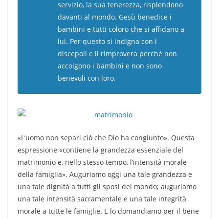
servizio, la sua tenerezza, risplendono
davanti al mondo. Gesù benedice i
bambini e tutti coloro che si affidano a
lui. Per questo si indigna con i
discepoli e li rimprovera perché non
accolgono i bambini e non sono
benevoli con loro.
«L’uomo non separi ciò che Dio ha congiunto». Questa
espressione «contiene la grandezza essenziale del
matrimonio e, nello stesso tempo, l’intensità morale
della famiglia». Auguriamo oggi una tale grandezza e
una tale dignità a tutti gli sposi del mondo; auguriamo
una tale intensità sacramentale e una tale integrità
morale a tutte le famiglie. E lo domandiamo per il bene