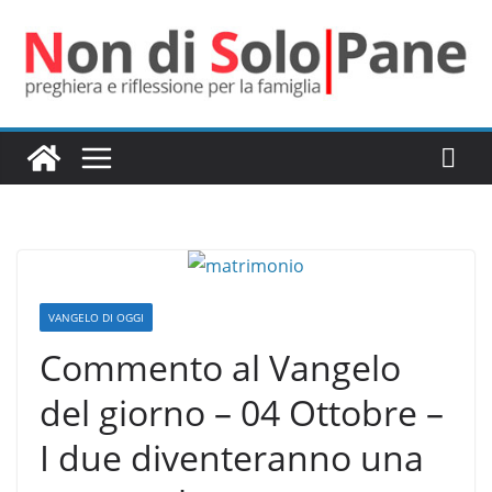
Salta
al
contenuto
VANGELO DI OGGI
Commento al Vangelo
del giorno – 04 Ottobre –
I due diventeranno una