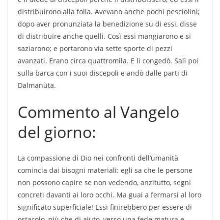
distribuirono alla folla. Avevano anche pochi pesciolini;
dopo aver pronunziata la benedizione su di essi, disse
di distribuire anche quelli. Così essi mangiarono e si
saziarono; e portarono via sette sporte di pezzi
avanzati. Erano circa quattromila. E li congedò. Salì poi
sulla barca con i suoi discepoli e andò dalle parti di
Dalmanùta.
Commento al Vangelo
del giorno:
La compassione di Dio nei confronti dell’umanità
comincia dai bisogni materiali: egli sa che le persone
non possono capire se non vedendo, anzitutto, segni
concreti davanti ai loro occhi. Ma guai a fermarsi al loro
significato superficiale! Essi finirebbero per essere di
ostacolo, più che di aiuto, verso una fede matura e