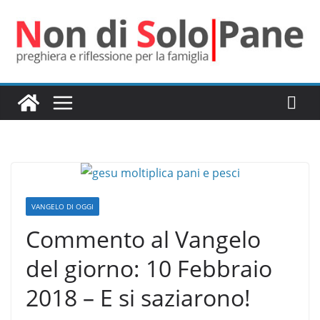
Salta
al
contenuto
VANGELO DI OGGI
Commento al Vangelo
del giorno: 10 Febbraio
2018 – E si saziarono!