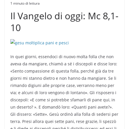
1 minuto di lettura
Il Vangelo di oggi: Mc 8,1-
10
In quei giorni, essendoci di nuovo molta folla che non
aveva da mangiare, chiamò a sé i discepoli e disse loro:
«Sento compassione di questa folla, perché già da tre
giorni mi stanno dietro e non hanno da mangiare. Se li
rimando digiuni alle proprie case, verranno meno per
via; e alcuni di loro vengono di lontano». Gli risposero i
discepoli: «E come si potrebbe sfamarli di pane qui, in
un deserto? ». E domandò loro: «Quanti pani avete?».
Gli dissero: «Sette». Gesù ordinò alla folla di sedersi per
terra. Presi allora quei sette pani, rese grazie, li spezzò
e li diede ai discepoli perché li distribuissero; ed essi li