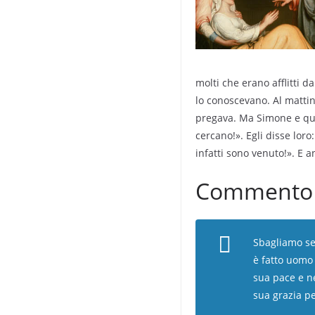
molti che erano afflitti 
lo conoscevano. Al mattino
pregava. Ma Simone e quell
cercano!». Egli disse loro
infatti sono venuto!». E 
Commento a
Sbagliamo se 
è fatto uomo 
sua pace e ne
sua grazia pe