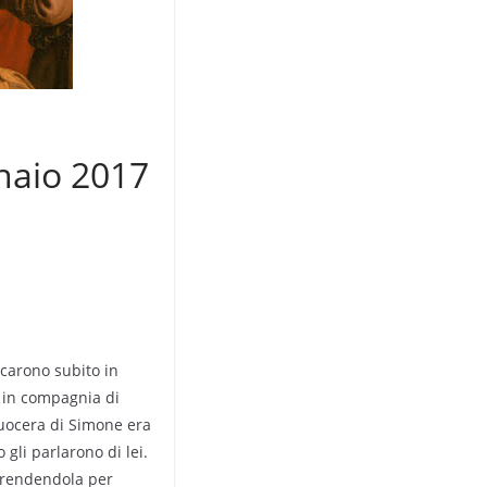
naio 2017
recarono subito in
 in compagnia di
uocera di Simone era
 gli parlarono di lei.
ò prendendola per