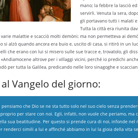
mano; la febbre la lasciò ed
servirli. Venuta la sera, dop
gli portavano tutti i malati 
Tutta la città era riunita da
da varie malattie e scacciò molti demòni; ma non permetteva ai demò
 si alzò quando ancora era buio e, uscito di casa, si ritirò in un lu
i che erano con lui si misero sulle sue tracce e, trovatolo, gli disse
: «Andiamocene altrove per i villaggi vicini, perché io predichi anch
andò per tutta la Galilea, predicando nelle loro sinagoghe e scaccia
l Vangelo del giorno:
pensiamo che Dio se ne sta tutto solo nel suo cielo senza prendersi
proprio per stare con noi. Egli, infatti, non vuole che periamo, ma 
lla sua beatitudine. Per questo si prende cura di noi, infonde nel 
r renderci simili a lui e affinché abbiamo in lui la gioia della vita s