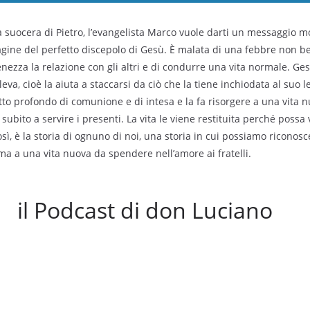
la suocera di Pietro, l’evangelista Marco vuole darti un messaggio mo
magine del perfetto discepolo di Gesù. È malata di una febbre non be
nezza la relazione con gli altri e di condurre una vita normale. Gesù
va, cioè la aiuta a staccarsi da ciò che la tiene inchiodata al suo l
atto profondo di comunione e di intesa e la fa risorgere a una vita
subito a servire i presenti. La vita le viene restituita perché possa 
osì, è la storia di ognuno di noi, una storia in cui possiamo riconosce
iama a una vita nuova da spendere nell’amore ai fratelli.
il Podcast di don Luciano