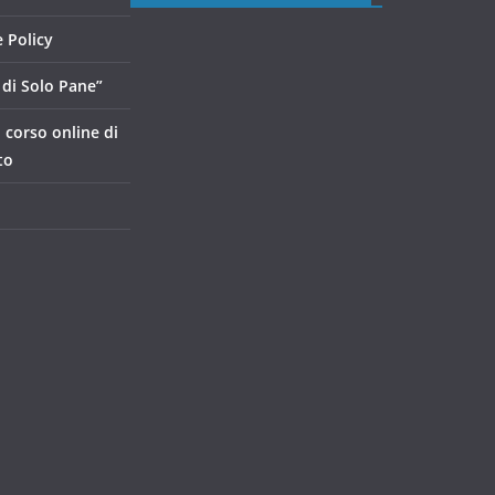
 Policy
di Solo Pane”
, corso online di
to