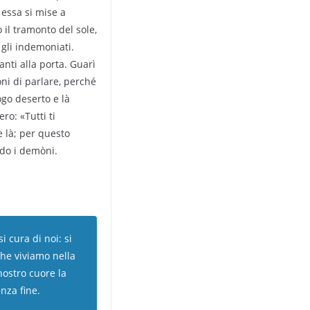
 essa si mise a
o il tramonto del sole,
e gli indemoniati.
vanti alla porta. Guarì
ni di parlare, perché
ogo deserto e là
ro: «Tutti ti
e là; per questo
ndo i demòni.
 cura di noi: si
che viviamo nella
nostro cuore la
enza fine.