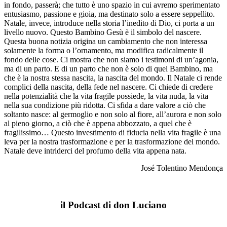
in fondo, passerà; che tutto è uno spazio in cui avremo sperimentato
entusiasmo, passione e gioia, ma destinato solo a essere seppellito.
Natale, invece, introduce nella storia l’inedito di Dio, ci porta a un
livello nuovo. Questo Bambino Gesù è il simbolo del nascere.
Questa buona notizia origina un cambiamento che non interessa
solamente la forma o l’ornamento, ma modifica radicalmente il
fondo delle cose. Ci mostra che non siamo i testimoni di un’agonia,
ma di un parto. E di un parto che non è solo di quel Bambino, ma
che è la nostra stessa nascita, la nascita del mondo. Il Natale ci rende
complici della nascita, della fede nel nascere. Ci chiede di credere
nella potenzialità che la vita fragile possiede, la vita nuda, la vita
nella sua condizione più ridotta. Ci sfida a dare valore a ciò che
soltanto nasce: al germoglio e non solo al fiore, all’aurora e non solo
al pieno giorno, a ciò che è appena abbozzato, a quel che è
fragilissimo… Questo investimento di fiducia nella vita fragile è una
leva per la nostra trasformazione e per la trasformazione del mondo.
Natale deve intriderci del profumo della vita appena nata.
José Tolentino Mendonça
il Podcast di don Luciano