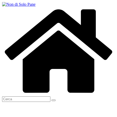
Salta
al
contenuto