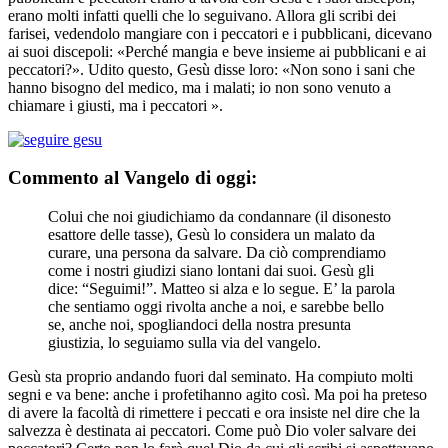
erano molti infatti quelli che lo seguivano. Allora gli scribi dei
farisei, vedendolo mangiare con i peccatori e i pubblicani, dicevano
ai suoi discepoli: «Perché mangia e beve insieme ai pubblicani e ai
peccatori?». Udito questo, Gesù disse loro: «Non sono i sani che
hanno bisogno del medico, ma i malati; io non sono venuto a
chiamare i giusti, ma i peccatori ».
Commento al Vangelo di oggi:
Colui che noi giudichiamo da condannare (il disonesto
esattore delle tasse), Gesù lo considera un malato da
curare, una persona da salvare. Da ciò comprendiamo
come i nostri giudizi siano lontani dai suoi. Gesù gli
dice: “Seguimi!”. Matteo si alza e lo segue. E’ la parola
che sentiamo oggi rivolta anche a noi, e sarebbe bello
se, anche noi, spogliandoci della nostra presunta
giustizia, lo seguiamo sulla via del vangelo.
Gesù sta proprio andando fuori dal seminato. Ha compiuto molti
segni e va bene: anche i profetihanno agito così. Ma poi ha preteso
di avere la facoltà di rimettere i peccati e ora insiste nel dire che la
salvezza è destinata ai peccatori. Come può Dio voler salvare dei