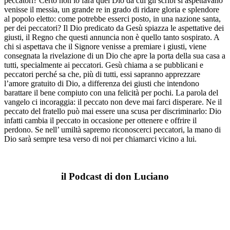
peccatori? Certo non lo farà quel Dio da cui gli scribi si aspettavano
venisse il messia, un grande re in grado di ridare gloria e splendore
al popolo eletto: come potrebbe esserci posto, in una nazione santa,
per dei peccatori? Il Dio predicato da Gesù spiazza le aspettative dei
giusti, il Regno che questi annuncia non è quello tanto sospirato. A
chi si aspettava che il Signore venisse a premiare i giusti, viene
consegnata la rivelazione di un Dio che apre la porta della sua casa a
tutti, specialmente ai peccatori. Gesù chiama a se pubblicani e
peccatori perché sa che, più di tutti, essi sapranno apprezzare
l’amore gratuito di Dio, a differenza dei giusti che intendono
barattare il bene compiuto con una felicità per pochi. La parola del
vangelo ci incoraggia: il peccato non deve mai farci disperare. Ne il
peccato del fratello può mai essere una scusa per discriminarlo: Dio
infatti cambia il peccato in occasione per ottenere e offrire il
perdono. Se nell’ umiltà sapremo riconoscerci peccatori, la mano di
Dio sarà sempre tesa verso di noi per chiamarci vicino a lui.
il Podcast di don Luciano