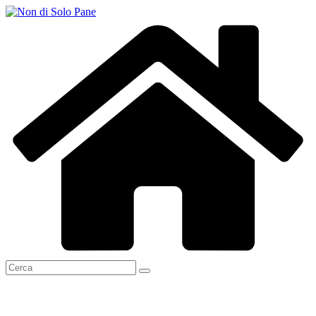
Salta
al
contenuto