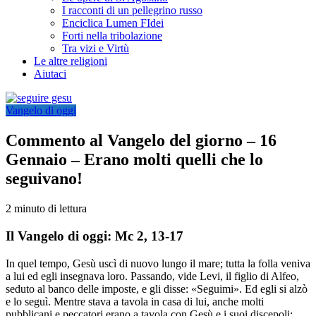
I racconti di un pellegrino russo
Enciclica Lumen FIdei
Forti nella tribolazione
Tra vizi e Virtù
Le altre religioni
Aiutaci
Vangelo di oggi
Commento al Vangelo del giorno – 16
Gennaio – Erano molti quelli che lo
seguivano!
2 minuto di lettura
Il Vangelo di oggi: Mc 2, 13-17
In quel tempo, Gesù uscì di nuovo lungo il mare; tutta la folla veniva
a lui ed egli insegnava loro. Passando, vide Levi, il figlio di Alfeo,
seduto al banco delle imposte, e gli disse: «Seguimi». Ed egli si alzò
e lo seguì. Mentre stava a tavola in casa di lui, anche molti
pubblicani e peccatori erano a tavola con Gesù e i suoi discepoli;