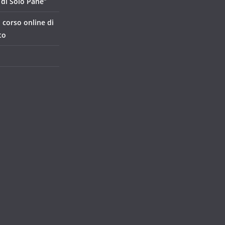
di Solo Pane”
, corso online di
to