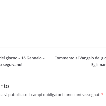
el giorno – 16 Gennaio –
Commento al Vangelo del gio
lo seguivano!
Egli man
ento
 sarà pubblicato.
I campi obbligatori sono contrassegnati
*