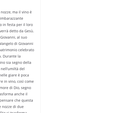
 nozze, ma il vino è
a imbarazzante
 in festa per il loro
 verrà detto da Gesù.
 Giovanni, al suo
l Vangelo di Giovanni
 matrimonio celebrato
à. Durante la
ino sia segno della
nell’umiltà del
elle giare è poca
e in vino, così come
’amore di Dio, segno
rasforma anche il
lo pensare che questa
e nozze di due
 Dio si trasforma,