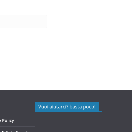
Vuoi aiutarci? basta poco!
 Policy