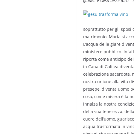
giudei. E Gesù disse loro: “
soprattutto per gli sposi 
matrimonio. Maria si accor
L’acqua delle giare diven
ministero pubblico. Infatt
riporta come anticipo dei
in Cana di Galilea diventa
celebrazione sacerdote, m
nostra unione alla vita d
presepe, diventa uomo pe
cosa, come misera è la n
innalza la nostra condizio
della sua tenerezza, dell
cuore dell’uomo, guarisce 
acqua trasformata in vin
giovani che coronano il lo