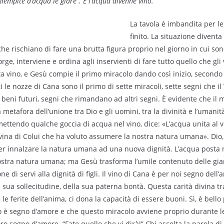
Riempite d’acqua le giare”. E l’acqua divenne vino.
La tavola è imbandita per le
finito. La situazione divent
che rischiano di fare una brutta figura proprio nel giorno in cui sono
ge, interviene e ordina agli inservienti di fare tutto quello che gli
ta vino, e Gesù compie il primo miracolo dando così inizio, secondo
i le nozze di Cana sono il primo di sette miracoli, sette segni che i
 beni futuri, segni che rimandano ad altri segni. È evidente che il
 metafora dell’unione tra Dio e gli uomini, tra la divinità e l’umanit
ettendo qualche goccia di acqua nel vino, dice: «L’acqua unita al v
ivina di Colui che ha voluto assumere la nostra natura umana». Dio, 
r innalzare la natura umana ad una nuova dignità. L’acqua posta n
ostra natura umana; ma Gesù trasforma l’umile contenuto delle giar
ne di servi alla dignità di figli. Il vino di Cana è per noi segno dell
a sua sollecitudine, della sua paterna bontà. Questa carità divina t
le ferite dell’anima, ci dona la capacità di essere buoni. Sì, è bel
o è segno d’amore e che questo miracolo avviene proprio durante l
ro sogno d’amore. “Fate quello che vi dirà!” Chi ascolta la parola di