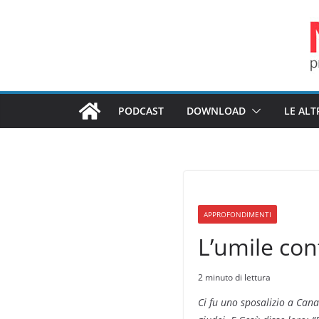
Salta
al
contenuto
PODCAST
DOWNLOAD
LE ALT
APPROFONDIMENTI
L’umile con
2 minuto di lettura
Ci fu uno sposalizio a Cana