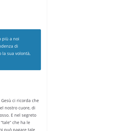
 più a noi
endenza di
 la sua volontà,
. Gesù ci ricorda che
el nostro cuore, di
rosso. E nel segreto
“tale” che ha le
oi può pagare tale