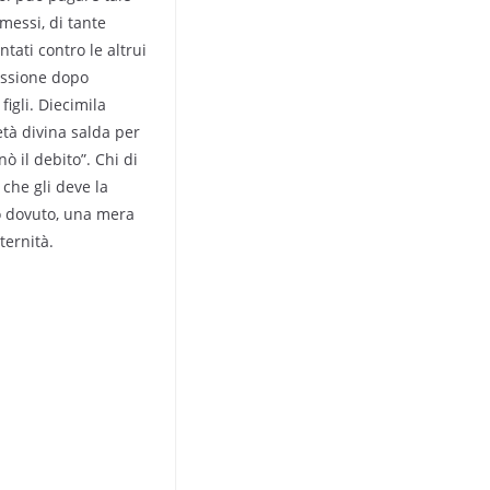
omessi, di tante
ntati contro le altrui
issione dopo
igli. Diecimila
età divina salda per
nò il debito”. Chi di
 che gli deve la
to dovuto, una mera
ternità.