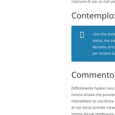
ciascuno di voi, se non pe
Contemplo
«Sia che vivi
stessi, ma s
Abramo, eredi
per essere suo
Commento a
Difficilmente l’uomo riesc
l’unica strada che possiam
interpellare la coscienza 
di noi stessi prende corp
nostre stesse sembianze.