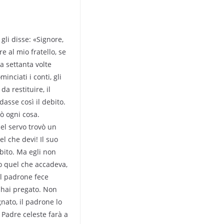
 gli disse: «Signore,
 al mio fratello, se
 a settanta volte
minciati i conti, gli
a restituire, il
asse così il debito.
rò ogni cosa.
uel servo trovò un
el che devi! Il suo
bito. Ma egli non
to quel che accadeva,
 il padrone fece
i hai pregato. Non
nato, il padrone lo
o Padre celeste farà a