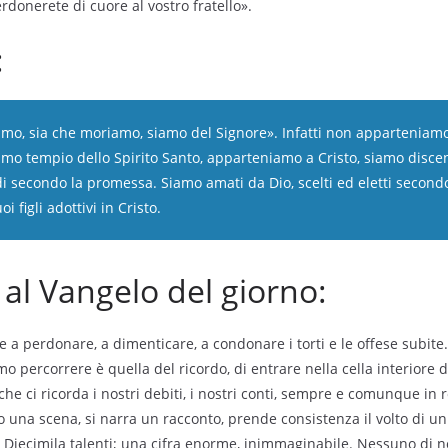
rdonerete di cuore al vostro fratello».
:
amo, sia che moriamo, siamo del Signore». Infatti non apparteniamo
iamo tempio dello Spirito Santo, apparteniamo a Cristo, siamo disc
 secondo la promessa. Siamo amati da Dio, scelti ed eletti secondo
i figli adottivi in Cristo.
l Vangelo del giorno:
e a perdonare, a dimenticare, a condonare i torti e le offese subite
o percorrere è quella del ricordo, di entrare nella cella interiore d
che ci ricorda i nostri debiti, i nostri conti, sempre e comunque in 
o una scena, si narra un racconto, prende consistenza il volto di un 
 Diecimila talenti; una cifra enorme, inimmaginabile. Nessuno di n