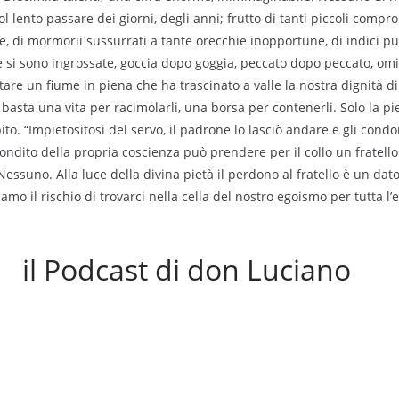
l lento passare dei giorni, degli anni; frutto di tanti piccoli compr
isie, di mormorii sussurrati a tante orecchie inopportune, di indici pu
 si sono ingrossate, goccia dopo goggia, peccato dopo peccato, om
re un fiume in piena che ha trascinato a valle la nostra dignità di f
 basta una vita per racimolarli, una borsa per contenerli. Solo la pi
bito. “Impietositosi del servo, il padrone lo lasciò andare e gli condo
condito della propria coscienza può prendere per il collo un fratello
Nessuno. Alla luce della divina pietà il perdono al fratello è un da
amo il rischio di trovarci nella cella del nostro egoismo per tutta l’e
il Podcast di don Luciano