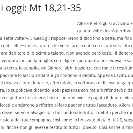
di oggi: Mt 18,21-35
Allora Pietro gli si avvicinò e
quante volte dovrò perdonare
 sette volte?». E Gesù gli rispose: «Non ti dico fino a sette, ma fino
o dei cieli è simile a un re che volle fare i conti con i suoi servi. Inco
era debitore di diecimila talenti. Non avendo però costui il denaro d
venduto lui con la moglie, con i figli e con quanto possedeva, e sald
si a terra, lo supplicava: Signore, abbi pazienza con me e ti restitui
l padrone lo lasciò andare e gli condonò il debito. Appena uscito, q
li doveva cento denari e, afferratolo, lo soffocava e diceva: paga qu
ra, lo supplicava dicendo: abbi pazienza con me e ti rifonderò il de
 fece gettare in carcere, fino a che non avesse pagato il debito. Vis
olorati e andarono a riferire al loro padrone tutto l’accaduto. Allora
 disse: servo malvagio, io ti ho condonato tutto il debito perché m
r pietà del tuo compagno, così come io ho avuto pietà di te? E, sdeg
i, finché non gli avesse restituito tutto il dovuto. Così anche il mi