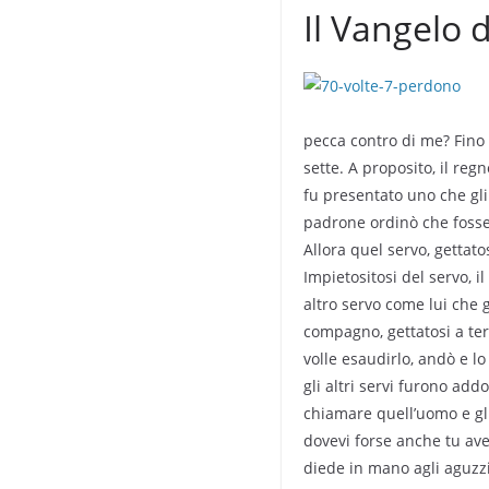
Il Vangelo 
pecca contro di me? Fino a
sette. A proposito, il regn
fu presentato uno che gli 
padrone ordinò che fosse 
Allora quel servo, gettato
Impietositosi del servo, i
altro servo come lui che g
compagno, gettatosi a ter
volle esaudirlo, andò e lo
gli altri servi furono add
chiamare quell’uomo e gli
dovevi forse anche tu ave
diede in mano agli aguzzin