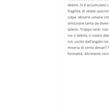
debito. Si è accumulato co
fragilità, di velate ipocr
colpe. Miserie umane che
omissione tanta da diventa
talenti. Troppo tanti: non
noi il debito, il nostro de
noi, uscito dall’angolo re
miseria di cento denari? 
formalità. Altrimenti corri