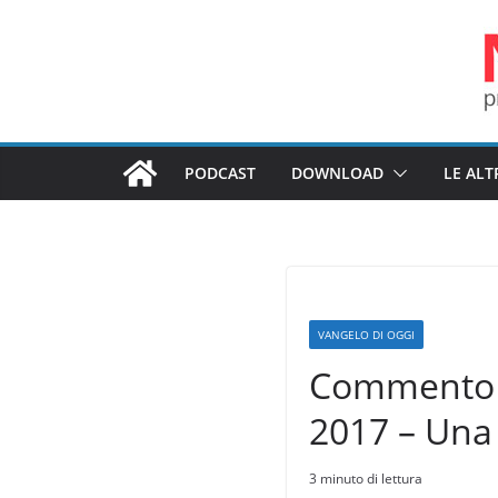
Salta
al
contenuto
PODCAST
DOWNLOAD
LE ALT
VANGELO DI OGGI
Commento a
2017 – Una
3 minuto di lettura