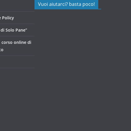
Vuoi aiutarci? basta poco!
 Policy
di Solo Pane”
, corso online di
to