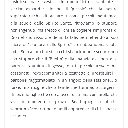
insidioso male: svestirci dell’uomo ‘dotto e sapiente’ e
lasciar espandere in noi il ‘piccolo’ che la nostra
superbia rischia di tacitare. E come ‘piccoli’ mettiamoci
alla scuola dello Spirito Santo, ritroviamo lo stupore,
non ingenuo, ma fresco di chi sa cogliere l’impronta di
Dio nel suo vissuto e definirla tale, permettendo al suo
cuore di “esultare nello Spirito” e di abbandonarsi alla
lode. Solo allora i nostri occhi si apriranno e scopriremo
con stupore che il ‘Bimbo’ della mangiatoia, non è la
patetica statuina di gesso, ma il piccolo trovato nei
cassonetti, l’extracomunitaria costretta a prostituirsi, il
barbone raggomitolato in un angolo della stazione… o,
forse, mia moglie che attende che torni ad accorgermi
di lei, mio figlio che cerca ascolto, la mia consorella che
vive un momento di prova… Beati quegli occhi che
sapranno ‘vederlo’ nelle umili apparenze di chi ci passa
accanto!