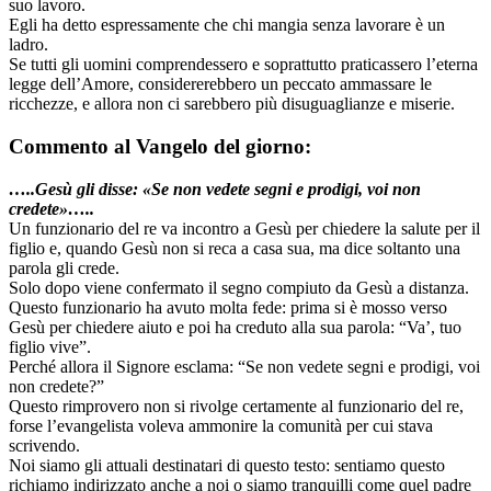
suo lavoro.
Egli ha detto espressamente che chi mangia senza lavorare è un
ladro.
Se tutti gli uomini comprendessero e soprattutto praticassero l’eterna
legge dell’Amore, considererebbero un peccato ammassare le
ricchezze, e allora non ci sarebbero più disuguaglianze e miserie.
Commento al Vangelo del giorno:
…..Gesù gli disse: «Se
non vedete segni e prodigi, voi
non
credete»…..
Un funzionario del re va incontro a Gesù per chiedere la salute per il
figlio e, quando Gesù non si reca a casa sua, ma dice soltanto una
parola gli crede.
Solo dopo viene confermato il segno compiuto da Gesù a distanza.
Questo funzionario ha avuto molta fede: prima si è mosso verso
Gesù per chiedere aiuto e poi ha creduto alla sua parola: “Va’, tuo
figlio vive”.
Perché allora il Signore esclama: “Se non vedete segni e prodigi, voi
non credete?”
Questo rimprovero non si rivolge certamente al funzionario del re,
forse l’evangelista voleva ammonire la comunità per cui stava
scrivendo.
Noi siamo gli attuali destinatari di questo testo: sentiamo questo
richiamo indirizzato anche a noi o siamo tranquilli come quel padre