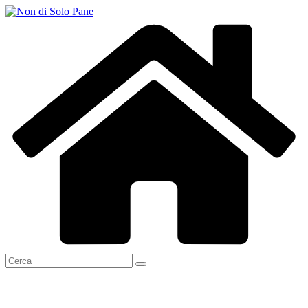
Salta
al
contenuto