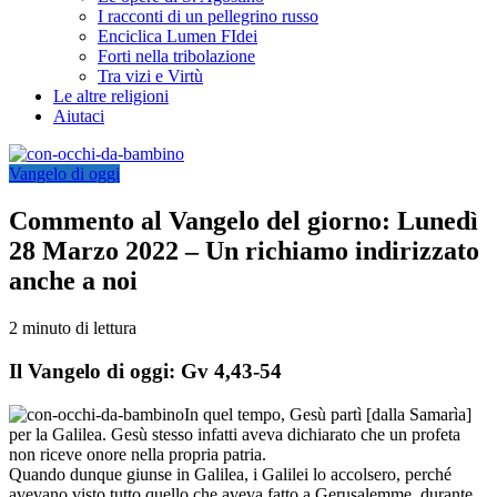
I racconti di un pellegrino russo
Enciclica Lumen FIdei
Forti nella tribolazione
Tra vizi e Virtù
Le altre religioni
Aiutaci
Vangelo di oggi
Commento al Vangelo del giorno: Lunedì
28 Marzo 2022 – Un richiamo indirizzato
anche a noi
2 minuto di lettura
Il Vangelo di oggi: Gv 4,43-54
In quel tempo, Gesù partì [dalla Samarìa]
per la Galilea. Gesù stesso infatti aveva dichiarato che un profeta
non riceve onore nella propria patria.
Quando dunque giunse in Galilea, i Galilei lo accolsero, perché
avevano visto tutto quello che aveva fatto a Gerusalemme, durante