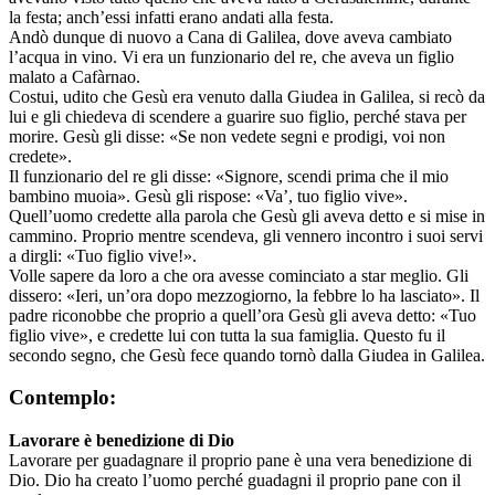
la festa; anch’essi infatti erano andati alla festa.
Andò dunque di nuovo a Cana di Galilea, dove aveva cambiato
l’acqua in vino. Vi era un funzionario del re, che aveva un figlio
malato a Cafàrnao.
Costui, udito che Gesù era venuto dalla Giudea in Galilea, si recò da
lui e gli chiedeva di scendere a guarire suo figlio, perché stava per
morire. Gesù gli disse: «Se non vedete segni e prodigi, voi non
credete».
Il funzionario del re gli disse: «Signore, scendi prima che il mio
bambino muoia». Gesù gli rispose: «Va’, tuo figlio vive».
Quell’uomo credette alla parola che Gesù gli aveva detto e si mise in
cammino. Proprio mentre scendeva, gli vennero incontro i suoi servi
a dirgli: «Tuo figlio vive!».
Volle sapere da loro a che ora avesse cominciato a star meglio. Gli
dissero: «Ieri, un’ora dopo mezzogiorno, la febbre lo ha lasciato». Il
padre riconobbe che proprio a quell’ora Gesù gli aveva detto: «Tuo
figlio vive», e credette lui con tutta la sua famiglia. Questo fu il
secondo segno, che Gesù fece quando tornò dalla Giudea in Galilea.
Contemplo:
Lavorare è benedizione di Dio
Lavorare per guadagnare il proprio pane è una vera benedizione di
Dio. Dio ha creato l’uomo perché guadagni il proprio pane con il