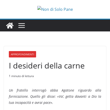
Salta
al
contenuto
APPROFONDIMENTI
I desideri della carne
1 minuto di lettura
Un fratello interrogò abba Agatone riguardo alla
fornicazione. Quello gli disse: «Va’, getta davanti a Dio la
tua incapacità e avrai pace».