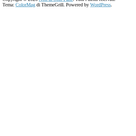
Tema:
ColorMag
di ThemeGrill. Powered by
WordPress
.