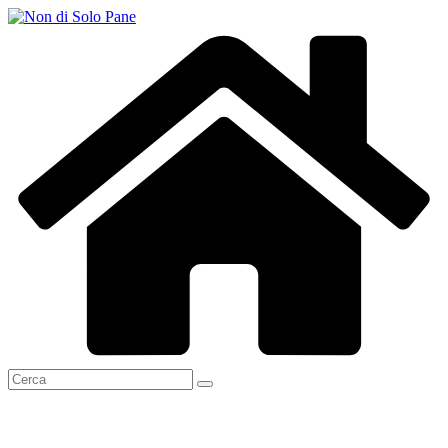
Salta
al
contenuto