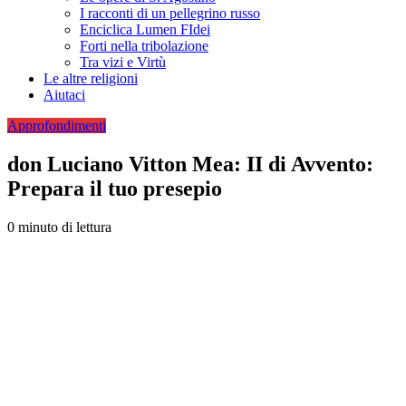
I racconti di un pellegrino russo
Enciclica Lumen FIdei
Forti nella tribolazione
Tra vizi e Virtù
Le altre religioni
Aiutaci
Approfondimenti
don Luciano Vitton Mea: II di Avvento:
Prepara il tuo presepio
0 minuto di lettura