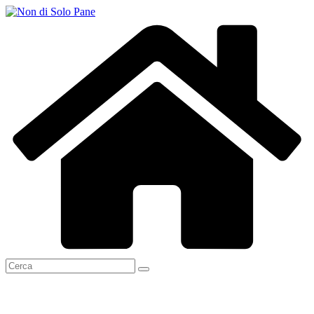
Salta
al
contenuto