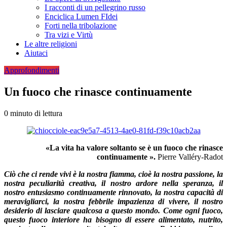
I racconti di un pellegrino russo
Enciclica Lumen FIdei
Forti nella tribolazione
Tra vizi e Virtù
Le altre religioni
Aiutaci
Approfondimenti
Un fuoco che rinasce continuamente
0 minuto di lettura
«La vita ha valore soltanto
se è un fuoco che rinasce
continuamente ».
Pierre Valléry-Radot
Ciò che ci rende vivi è la nostra fiamma, cioè la no­stra passione, la
nostra peculiarità creativa, il nostro ardore nella speranza, il
nostro entusiasmo continua­mente rinnovato, la nostra capacità di
meravigliar­ci, la nostra febbrile impazienza di vivere, il nostro
desiderio di lasciare qualcosa a questo mondo. Co­me ogni fuoco,
questo fuoco interiore ha bisogno di essere alimentato, nutrito,