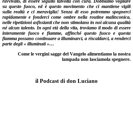
ravvivato, di essere segui­to talvolta con cura. Dobbiamo vegliare
su questo fuoco, ed è questo movimento che ci mantiene vigili
sulla realtà e ci meraviglia! Senza di esso potremmo spegnerci
rapidamente e fonderci come ombre nella routine malinconica,
nelle ripetizioni asfissianti che non stimolano in noi alcuna qualità
né alcun talen­to. In ogni età della vita, troviamo il modo di essere
interamente fuoco e fiamme, affinché questo fuoco e questa
fiamma possano continuare a illuminarci, a riscaldarci, a renderci
parte degli « illuminati »…
Come le vergini sagge del Vangelo alimentiamo la nostra
lampada non lasciamola spegnere.
il Podcast di don Luciano