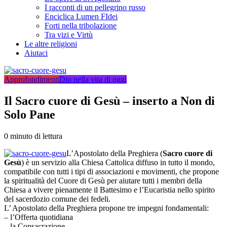
I racconti di un pellegrino russo
Enciclica Lumen FIdei
Forti nella tribolazione
Tra vizi e Virtù
Le altre religioni
Aiutaci
Approfondimenti
Dio nella vita di oggi
Il Sacro cuore di Gesù – inserto a Non di
Solo Pane
0 minuto di lettura
L’Apostolato della Preghiera (
Sacro cuore di
Gesù
) è un servizio alla Chiesa Cattolica diffuso in tutto il mondo,
compatibile con tutti i tipi di associazioni e movimenti, che propone
la spiritualità del Cuore di Gesù per aiutare tutti i membri della
Chiesa a vivere pienamente il Battesimo e l’Eucaristia nello spirito
del sacerdozio comune dei fedeli.
L’ Apostolato della Preghiera propone tre impegni fondamentali:
– l’Offerta quotidiana
– la Consacrazione