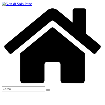
Salta
al
contenuto