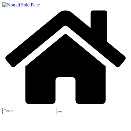
Salta
al
contenuto