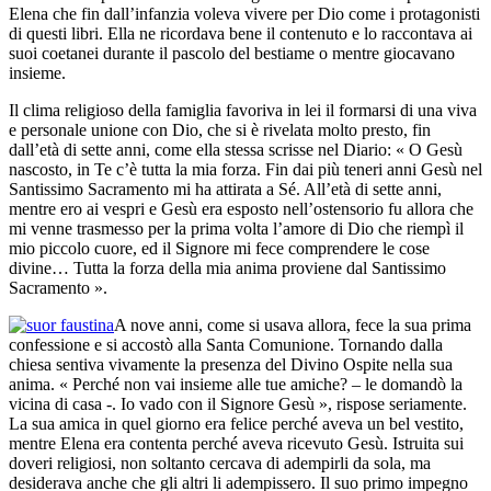
Elena che fin dall’infanzia voleva vivere per Dio come i protagonisti
di questi libri. Ella ne ricordava bene il contenuto e lo raccontava ai
suoi coetanei durante il pascolo del bestiame o mentre giocavano
insieme.
Il clima religioso della famiglia favoriva in lei il formarsi di una viva
e personale unione con Dio, che si è rivelata molto presto, fin
dall’età di sette anni, come ella stessa scrisse nel Diario: « O Gesù
nascosto, in Te c’è tutta la mia forza. Fin dai più teneri anni Gesù nel
Santissimo Sacramento mi ha attirata a Sé. All’età di sette anni,
mentre ero ai vespri e Gesù era esposto nell’ostensorio fu allora che
mi venne trasmesso per la prima volta l’amore di Dio che riempì il
mio piccolo cuore, ed il Signore mi fece comprendere le cose
divine… Tutta la forza della mia anima proviene dal Santissimo
Sacramento ».
A nove anni, come si usava allora, fece la sua prima
confessione e si accostò alla Santa Comunione. Tornando dalla
chiesa sentiva vivamente la presenza del Divino Ospite nella sua
anima. « Perché non vai insieme alle tue amiche? – le domandò la
vicina di casa -. Io vado con il Signore Gesù », rispose seriamente.
La sua amica in quel giorno era felice perché aveva un bel vestito,
mentre Elena era contenta perché aveva ricevuto Gesù. Istruita sui
doveri religiosi, non soltanto cercava di adempirli da sola, ma
desiderava anche che gli altri li adempissero. Il suo primo impegno