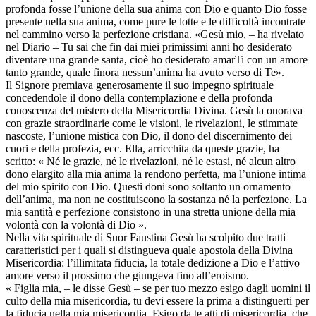
profonda fosse l’unione della sua anima con Dio e quanto Dio fosse
presente nella sua anima, come pure le lotte e le difficoltà incontrate
nel cammino verso la perfezione cristiana. «Gesù mio, – ha rivelato
nel Diario – Tu sai che fin dai miei primissimi anni ho desiderato
diventare una grande santa, cioè ho desiderato amarTi con un amore
tanto grande, quale finora nessun’anima ha avuto verso di Te».
Il Signore premiava generosamente il suo impegno spirituale
concedendole il dono della contemplazione e della profonda
conoscenza del mistero della Misericordia Divina. Gesù la onorava
con grazie straordinarie come le visioni, le rivelazioni, le stimmate
nascoste, l’unione mistica con Dio, il dono del discernimento dei
cuori e della profezia, ecc. Ella, arricchita da queste grazie, ha
scritto: « Né le grazie, né le rivelazioni, né le estasi, né alcun altro
dono elargito alla mia anima la rendono perfetta, ma l’unione intima
del mio spirito con Dio. Questi doni sono soltanto un ornamento
dell’anima, ma non ne costituiscono la sostanza né la perfezione. La
mia santità e perfezione consistono in una stretta unione della mia
volontà con la volontà di Dio ».
Nella vita spirituale di Suor Faustina Gesù ha scolpito due tratti
caratteristici per i quali si distingueva quale apostola della Divina
Misericordia: l’illimitata fiducia, la totale dedizione a Dio e l’attivo
amore verso il prossimo che giungeva fino all’eroismo.
« Figlia mia, – le disse Gesù – se per tuo mezzo esigo dagli uomini il
culto della mia misericordia, tu devi essere la prima a distinguerti per
la fiducia nella mia misericordia. Esigo da te atti di misericordia, che