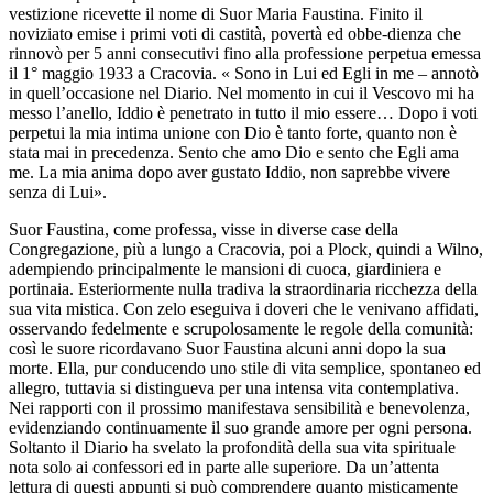
vestizione ricevette il nome di Suor Maria Faustina. Finito il
noviziato emise i primi voti di castità, povertà ed obbe-dienza che
rinnovò per 5 anni consecutivi fino alla professione perpetua emessa
il 1° maggio 1933 a Cracovia. « Sono in Lui ed Egli in me – annotò
in quell’occasione nel Diario. Nel momento in cui il Vescovo mi ha
messo l’anello, Iddio è penetrato in tutto il mio essere… Dopo i voti
perpetui la mia intima unione con Dio è tanto forte, quanto non è
stata mai in precedenza. Sento che amo Dio e sento che Egli ama
me. La mia anima dopo aver gustato Iddio, non saprebbe vivere
senza di Lui».
Suor Faustina, come professa, visse in diverse case della
Congregazione, più a lungo a Cracovia, poi a Plock, quindi a Wilno,
adempiendo principalmente le mansioni di cuoca, giardiniera e
portinaia. Esteriormente nulla tradiva la straordinaria ricchezza della
sua vita mistica. Con zelo eseguiva i doveri che le venivano affidati,
osservando fedelmente e scrupolosamente le regole della comunità:
così le suore ricordavano Suor Faustina alcuni anni dopo la sua
morte. Ella, pur conducendo uno stile di vita semplice, spontaneo ed
allegro, tuttavia si distingueva per una intensa vita contemplativa.
Nei rapporti con il prossimo manifestava sensibilità e benevolenza,
evidenziando continuamente il suo grande amore per ogni persona.
Soltanto il Diario ha svelato la profondità della sua vita spirituale
nota solo ai confessori ed in parte alle superiore. Da un’attenta
lettura di questi appunti si può comprendere quanto misticamente