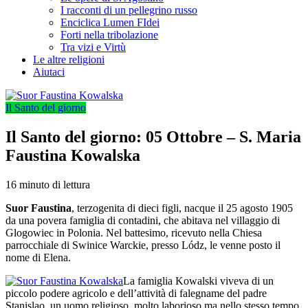
I racconti di un pellegrino russo
Enciclica Lumen FIdei
Forti nella tribolazione
Tra vizi e Virtù
Le altre religioni
Aiutaci
Il Santo del giorno
Il Santo del giorno: 05 Ottobre – S. Maria
Faustina Kowalska
16 minuto di lettura
Suor Faustina
, terzogenita di dieci figli, nacque il 25 agosto 1905
da una povera famiglia di contadini, che abitava nel villaggio di
Glogowiec in Polonia. Nel battesimo, ricevuto nella Chiesa
parrocchiale di Swinice Warckie, presso Lódz, le venne posto il
nome di Elena.
La famiglia Kowalski viveva di un
piccolo podere agricolo e dell’attività di falegname del padre
Stanislao, un uomo religioso, molto laborioso ma nello stesso tempo