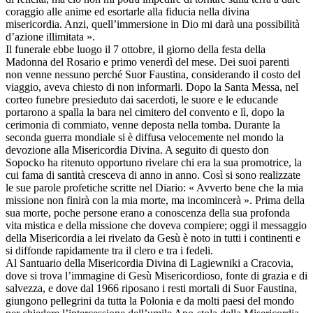
coraggio alle anime ed esortarle alla fiducia nella divina
misericordia. Anzi, quell’immersione in Dio mi darà una possibilità
d’azione illimitata ».
Il funerale ebbe luogo il 7 ottobre, il giorno della festa della
Madonna del Rosario e primo venerdì del mese. Dei suoi parenti
non venne nessuno perché Suor Faustina, considerando il costo del
viaggio, aveva chiesto di non informarli. Dopo la Santa Messa, nel
corteo funebre presieduto dai sacerdoti, le suore e le educande
portarono a spalla la bara nel cimitero del convento e lì, dopo la
cerimonia di commiato, venne deposta nella tomba. Durante la
seconda guerra mondiale si è diffusa velocemente nel mondo la
devozione alla Misericordia Divina. A seguito di questo don
Sopocko ha ritenuto opportuno rivelare chi era la sua promotrice, la
cui fama di santità cresceva di anno in anno. Così si sono realizzate
le sue parole profetiche scritte nel Diario: « Avverto bene che la mia
missione non finirà con la mia morte, ma incomincerà ». Prima della
sua morte, poche persone erano a conoscenza della sua profonda
vita mistica e della missione che doveva compiere; oggi il messaggio
della Misericordia a lei rivelato da Gesù è noto in tutti i continenti e
si diffonde rapidamente tra il clero e tra i fedeli.
Al Santuario della Misericordia Divina di Lagiewniki a Cracovia,
dove si trova l’immagine di Gesù Misericordioso, fonte di grazia e di
salvezza, e dove dal 1966 riposano i resti mortali di Suor Faustina,
giungono pellegrini da tutta la Polonia e da molti paesi del mondo