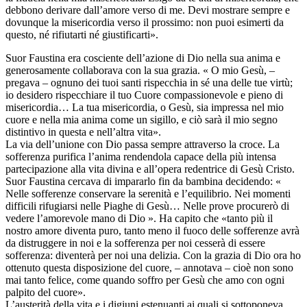
debbono derivare dall’amore verso di me. Devi mostrare sempre e
dovunque la misericordia verso il prossimo: non puoi esimerti da
questo, né rifiutarti né giustificarti».
Suor Faustina era cosciente dell’azione di Dio nella sua anima e
generosamente collaborava con la sua grazia. « O mio Gesù, –
pregava – ognuno dei tuoi santi rispecchia in sé una delle tue virtù;
io desidero rispecchiare il tuo Cuore compassionevole e pieno di
misericordia… La tua misericordia, o Gesù, sia impressa nel mio
cuore e nella mia anima come un sigillo, e ciò sarà il mio segno
distintivo in questa e nell’altra vita».
La via dell’unione con Dio passa sempre attraverso la croce. La
sofferenza purifica l’anima rendendola capace della più intensa
partecipazione alla vita divina e all’opera redentrice di Gesù Cristo.
Suor Faustina cercava di impararlo fin da bambina decidendo: «
Nelle sofferenze conservare la serenità e l’equilibrio. Nei momenti
difficili rifugiarsi nelle Piaghe di Gesù… Nelle prove procurerò di
vedere l’amorevole mano di Dio ». Ha capito che «tanto più il
nostro amore diventa puro, tanto meno il fuoco delle sofferenze avrà
da distruggere in noi e la sofferenza per noi cesserà di essere
sofferenza: diventerà per noi una delizia. Con la grazia di Dio ora ho
ottenuto questa disposizione del cuore, – annotava – cioè non sono
mai tanto felice, come quando soffro per Gesù che amo con ogni
palpito del cuore».
L’austerità della vita e i digiuni estenuanti ai quali si sottoponeva