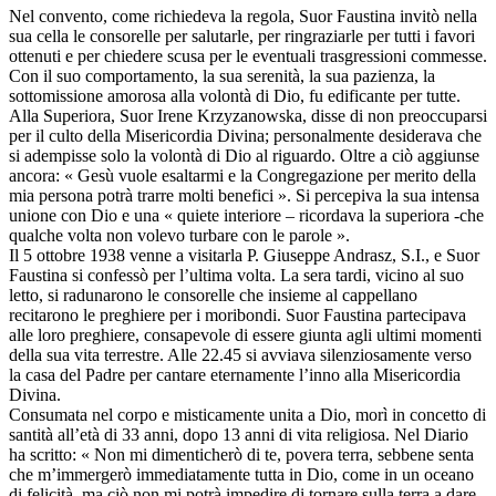
Nel convento, come richiedeva la regola, Suor Faustina invitò nella
sua cella le consorelle per salutarle, per ringraziarle per tutti i favori
ottenuti e per chiedere scusa per le eventuali trasgressioni commesse.
Con il suo comportamento, la sua serenità, la sua pazienza, la
sottomissione amorosa alla volontà di Dio, fu edificante per tutte.
Alla Superiora, Suor Irene Krzyzanowska, disse di non preoccuparsi
per il culto della Misericordia Divina; personalmente desiderava che
si adempisse solo la volontà di Dio al riguardo. Oltre a ciò aggiunse
ancora: « Gesù vuole esaltarmi e la Congregazione per merito della
mia persona potrà trarre molti benefici ». Si percepiva la sua intensa
unione con Dio e una « quiete interiore – ricordava la superiora -che
qualche volta non volevo turbare con le parole ».
Il 5 ottobre 1938 venne a visitarla P. Giuseppe Andrasz, S.I., e Suor
Faustina si confessò per l’ultima volta. La sera tardi, vicino al suo
letto, si radunarono le consorelle che insieme al cappellano
recitarono le preghiere per i moribondi. Suor Faustina partecipava
alle loro preghiere, consapevole di essere giunta agli ultimi momenti
della sua vita terrestre. Alle 22.45 si avviava silenziosamente verso
la casa del Padre per cantare eternamente l’inno alla Misericordia
Divina.
Consumata nel corpo e misticamente unita a Dio, morì in concetto di
santità all’età di 33 anni, dopo 13 anni di vita religiosa. Nel Diario
ha scritto: « Non mi dimenticherò di te, povera terra, sebbene senta
che m’immergerò immediatamente tutta in Dio, come in un oceano
di felicità, ma ciò non mi potrà impedire di tornare sulla terra a dare