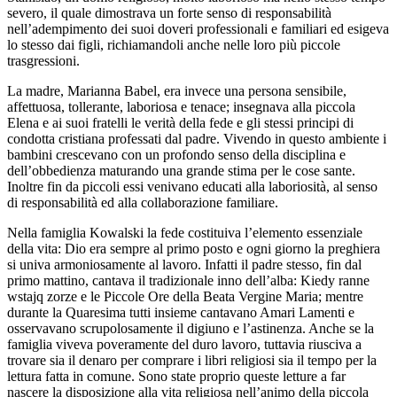
severo, il quale dimostrava un forte senso di responsabilità
nell’adempimento dei suoi doveri professionali e familiari ed esigeva
lo stesso dai figli, richiamandoli anche nelle loro più piccole
trasgressioni.
La madre, Marianna Babel, era invece una persona sensibile,
affettuosa, tollerante, laboriosa e tenace; insegnava alla piccola
Elena e ai suoi fratelli le verità della fede e gli stessi principi di
condotta cristiana professati dal padre. Vivendo in questo ambiente i
bambini crescevano con un profondo senso della disciplina e
dell’obbedienza maturando una grande stima per le cose sante.
Inoltre fin da piccoli essi venivano educati alla laboriosità, al senso
di responsabilità ed alla collaborazione familiare.
Nella famiglia Kowalski la fede costituiva l’elemento essenziale
della vita: Dio era sempre al primo posto e ogni giorno la preghiera
si univa armoniosamente al lavoro. Infatti il padre stesso, fin dal
primo mattino, cantava il tradizionale inno dell’alba: Kiedy ranne
wstajq zorze e le Piccole Ore della Beata Vergine Maria; mentre
durante la Quaresima tutti insieme cantavano Amari Lamenti e
osservavano scrupolosamente il digiuno e l’astinenza. Anche se la
famiglia viveva poveramente del duro lavoro, tuttavia riusciva a
trovare sia il denaro per comprare i libri religiosi sia il tempo per la
lettura fatta in comune. Sono state proprio queste letture a far
nascere la disposizione alla vita religiosa nell’animo della piccola