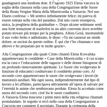
guadagnarsi una modesta dote. Il l°agosto 1925 Elena varcava la
soglia della clausura nella casa della Congregazione delle Suore
della Beata Vergine Maria della Misericordia a Varsavia. Nel suo
Diario confessa: « Mi sentivo infinitamente felice; mi pareva di
essere entrata nella vita del paradiso. Dal mio cuore erompeva,
unica, la preghiera della gratitudine ». Dopo alcune settimane sentì
una forte tentazione di trasferirsi in un altro convento dove avrebbe
potuto trovare più tempo per la preghiera. Allora Gesù, mostrandole
il suo volto ferito e addolorato, le disse: «Tu mi causerai un simile
dolore, se uscirai da questo ordine. È qui che t’ho chiamata e non
altrove e ho preparato per te molte grazie».
Alla Congregazione alla quale Cristo chiamò Elena Kowalska
appartenevano le cosiddette « Case della Misericordia » il cui scopo
era la cura e l’educazione delle ragazze e delle donne bisognose di
un profondo rinnovamento spirituale. Le Suore che svolgevano le
funzioni di educatrici costituivano il cosiddetto primo coro. Al
secondo coro appartenevano le suore che svolgevano i lavori (le
mansioni) ausiliari. Ma ogni suora, indipendentemente dal tipo di
lavoro a lei affidato, partecipava attivamente all’opera di salvare per
l’eternità le anime che sembravano perdute. Elena fu accettata come
suora del secondo coro, cioè fra le suore coadiutrici.
A Varsavia Elena trascorse i primi mesi della vita religiosa chiamati
postulandato. In seguito si recò nella casa della Congregazione a
Cracovia per compiere il noviziato. Durante la cerimonia della