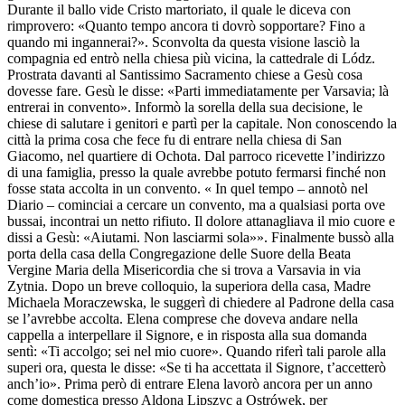
Durante il ballo vide Cristo martoriato, il quale le diceva con
rimprovero: «Quanto tempo ancora ti dovrò sopportare? Fino a
quando mi ingannerai?». Sconvolta da questa visione lasciò la
compagnia ed entrò nella chiesa più vicina, la cattedrale di Lódz.
Prostrata davanti al Santissimo Sacramento chiese a Gesù cosa
dovesse fare. Gesù le disse: «Parti immediatamente per Varsavia; là
entrerai in convento». Informò la sorella della sua decisione, le
chiese di salutare i genitori e partì per la capitale. Non conoscendo la
città la prima cosa che fece fu di entrare nella chiesa di San
Giacomo, nel quartiere di Ochota. Dal parroco ricevette l’indirizzo
di una famiglia, presso la quale avrebbe potuto fermarsi finché non
fosse stata accolta in un convento. « In quel tempo – annotò nel
Diario – cominciai a cercare un convento, ma a qualsiasi porta ove
bussai, incontrai un netto rifiuto. Il dolore attanagliava il mio cuore e
dissi a Gesù: «Aiutami. Non lasciarmi sola»». Finalmente bussò alla
porta della casa della Congregazione delle Suore della Beata
Vergine Maria della Misericordia che si trova a Varsavia in via
Zytnia. Dopo un breve colloquio, la superiora della casa, Madre
Michaela Moraczewska, le suggerì di chiedere al Padrone della casa
se l’avrebbe accolta. Elena comprese che doveva andare nella
cappella a interpellare il Signore, e in risposta alla sua domanda
sentì: «Ti accolgo; sei nel mio cuore». Quando riferì tali parole alla
superi ora, questa le disse: «Se ti ha accettata il Signore, t’accetterò
anch’io». Prima però di entrare Elena lavorò ancora per un anno
come domestica presso Aldona Lipszyc a Ostrówek, per