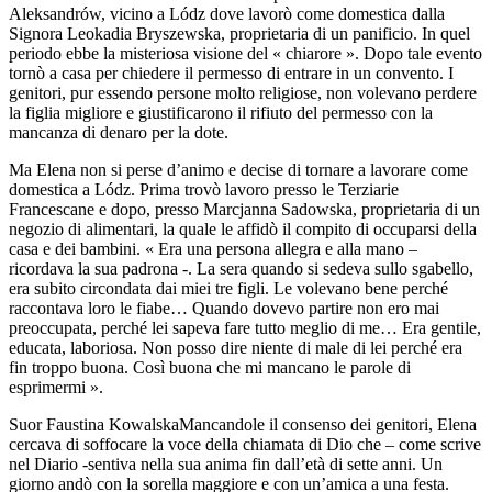
Aleksandrów, vicino a Lódz dove lavorò come domestica dalla
Signora Leokadia Bryszewska, proprietaria di un panificio. In quel
periodo ebbe la misteriosa visione del « chiarore ». Dopo tale evento
tornò a casa per chiedere il permesso di entrare in un convento. I
genitori, pur essendo persone molto religiose, non volevano perdere
la figlia migliore e giustificarono il rifiuto del permesso con la
mancanza di denaro per la dote.
Ma Elena non si perse d’animo e decise di tornare a lavorare come
domestica a Lódz. Prima trovò lavoro presso le Terziarie
Francescane e dopo, presso Marcjanna Sadowska, proprietaria di un
negozio di alimentari, la quale le affidò il compito di occuparsi della
casa e dei bambini. « Era una persona allegra e alla mano –
ricordava la sua padrona -. La sera quando si sedeva sullo sgabello,
era subito circondata dai miei tre figli. Le volevano bene perché
raccontava loro le fiabe… Quando dovevo partire non ero mai
preoccupata, perché lei sapeva fare tutto meglio di me… Era gentile,
educata, laboriosa. Non posso dire niente di male di lei perché era
fin troppo buona. Così buona che mi mancano le parole di
esprimermi ».
Suor Faustina KowalskaMancandole il consenso dei genitori, Elena
cercava di soffocare la voce della chiamata di Dio che – come scrive
nel Diario -sentiva nella sua anima fin dall’età di sette anni. Un
giorno andò con la sorella maggiore e con un’amica a una festa.