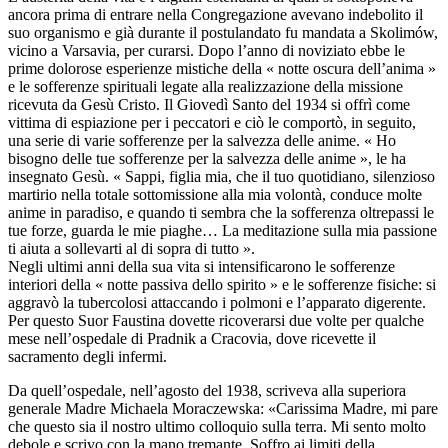
ancora prima di entrare nella Congregazione avevano indebolito il
suo organismo e già durante il postulandato fu mandata a Skolimów,
vicino a Varsavia, per curarsi. Dopo l’anno di noviziato ebbe le
prime dolorose esperienze mistiche della « notte oscura dell’anima »
e le sofferenze spirituali legate alla realizzazione della missione
ricevuta da Gesù Cristo. Il Giovedì Santo del 1934 si offrì come
vittima di espiazione per i peccatori e ciò le comportò, in seguito,
una serie di varie sofferenze per la salvezza delle anime. « Ho
bisogno delle tue sofferenze per la salvezza delle anime », le ha
insegnato Gesù. « Sappi, figlia mia, che il tuo quotidiano, silenzioso
martirio nella totale sottomissione alla mia volontà, conduce molte
anime in paradiso, e quando ti sembra che la sofferenza oltrepassi le
tue forze, guarda le mie piaghe… La meditazione sulla mia passione
ti aiuta a sollevarti al di sopra di tutto ».
Negli ultimi anni della sua vita si intensificarono le sofferenze
interiori della « notte passiva dello spirito » e le sofferenze fisiche: si
aggravò la tubercolosi attaccando i polmoni e l’apparato digerente.
Per questo Suor Faustina dovette ricoverarsi due volte per qualche
mese nell’ospedale di Pradnik a Cracovia, dove ricevette il
sacramento degli infermi.
Da quell’ospedale, nell’agosto del 1938, scriveva alla superiora
generale Madre Michaela Moraczewska: «Carissima Madre, mi pare
che questo sia il nostro ultimo colloquio sulla terra. Mi sento molto
debole e scrivo con la mano tremante. Soffro ai limiti della