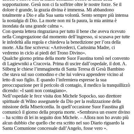
sopportazione. Gesù non ci fa soffrire oltre le nostre forze. Se il
dolore è grande, la grazia divina è immensa. Mi abbandono
totalmente a Dio e alla Sua santa volontà. Sento sempre più intensa
la nostalgia di Dio. La morte non mi fa paura, la mia anima è
inondata da una grande calma ».
Con questa lettera ringraziava per tutto il bene che aveva ricevuto
nella Congregazione dal momento dell’ingresso, si scusava per tutte
le infedeltà alla regola e chiedeva la benedizione per l’ora della
morte. Alla fine scriveva: «Arrivederci, Carissima Madre, ci
vedremo in ciclo ai piedi del Trono Divino».
Qualche giorno prima della morte Suor Faustina tornò nel convento
di Lagiewniki a Cracovia. Prima di uscire dall’ospedale, il dott. A.
Silberg le chiese l’immaginetta di Santa Teresa di Gesù Bambino
che stava sul suo comodino e che lui voleva appendere vicino al
letto di suo figlio. E quando l’infermiera espresse la sua
preoccupazione per il pericolo di contagio, il medico la tranquillizzò
dicendo: «I santi non contagiano».
Nell’ospedale le fece visita don Michele Sopocko, suo direttore
spirituale di Wilno assegnatele da Dio per la realizzazione della
missione della Misericordia. In quell’occasione Suor Faustina gli
comunicò il giorno della propria morte. «Sembrava un essere divino
– ha scritto di lei in seguito don Michele. – Allora non ho avuto più
alcun dubbio che quello che era scritto nel suo Diario riguardo la
Santa Comunione concessale dall’Angelo, fosse vero ».