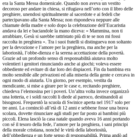
era la Santa Messa domenicale. Quando non aveva un vestito
decoroso per andare in chiesa, si rifugiava nell’orto con il libro delle
preghiere, unendosi spiritualmente al sacerdote e ai fedeli che
partecipavano alla Santa Messa; non rispondeva neppure alle
chiamate della madre e solo dopo la celebrazione dell’Eucaristia
andava da lei e baciandole la mano diceva: « Mammina, non ti
arrabbiare, Gesù si sarebbe rattristato più di te se non mi fossi
raccolta in preghiera ». Tra i suoi fratelli si distingueva non soltanto
per la devozione e l’amore per la preghiera, ma anche per la
laboriosità, l’obbe-dienza e la serena accettazione della povertà.
Grazie ad un profondo senso di responsabilità aiutava molto
volentieri i genitori rinunciando anche ai giochi; voleva essere
obbediente ed evitare di dar loro dei dispiaceri. Fin da bambina era
molto sensibile alle privazioni ed alla miseria della gente e cercava in
ogni modo di aiutarla. Un giorno, per esempio, vestita da
mendicante, si mise a girare per le case e, recitando preghiere,
chiedeva l’elemosina per i poveri. Un’altra volta invece organizzò
una lotteria, e i soldi raccolti li diede al parroco, destinandoli ai
bisognosi. Frequentò la scuola di Swinice aperta nel 1917 solo per
tre anni. La cominciò all’età di 12 anni e sebbene fosse una brava
scolara, dovette rinunciare agli studi per far posto ai bambini più
piccoli. Elena lasciò la casa natale quando aveva 16 anni portando
con sé il tesoro della fede, l’amore per la preghiera, i sani principi
della morale cristiana, nonché le virtù della laboriosità,
dell’obbedienza e un forte senso di responsabilità. Prima andò ad