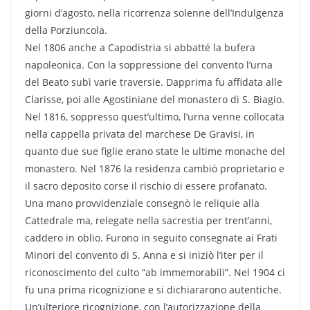
giorni d’agosto, nella ricorrenza solenne dell’Indulgenza
della Porziuncola.
Nel 1806 anche a Capodistria si abbatté la bufera
napoleonica. Con la soppressione del convento l’urna
del Beato subì varie traversie. Dapprima fu affidata alle
Clarisse, poi alle Agostiniane del monastero di S. Biagio.
Nel 1816, soppresso quest’ultimo, l’urna venne collocata
nella cappella privata del marchese De Gravisi, in
quanto due sue figlie erano state le ultime monache del
monastero. Nel 1876 la residenza cambiò proprietario e
il sacro deposito corse il rischio di essere profanato.
Una mano provvidenziale consegnò le reliquie alla
Cattedrale ma, relegate nella sacrestia per trent’anni,
caddero in oblio. Furono in seguito consegnate ai Frati
Minori del convento di S. Anna e si iniziò l’iter per il
riconoscimento del culto “ab immemorabili”. Nel 1904 ci
fu una prima ricognizione e si dichiararono autentiche.
Un’ulteriore ricognizione, con l’autorizzazione della