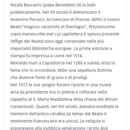
Nicola Boccasini (papa Benedetto XI) la lodò
pubblicamente. Nel XV secolo il domenicano S.
Antonino Pierozzi, Arcivescovo di Firenze, definì il nostro
Beato “magnus canonista et theologus”. Preziosissime
copie manoscritte (nei cui capilettera è spesso presente
l’effige del Beato) sono oggi conservate nelle più
importanti Biblioteche europee. La prima edizione a
stampa fu impressa a Lione nel 1516.
Monaldo morì a Capodistria nel 1280 e subito, vista la
fama che lo circondava, ebbe una sepoltura distinta
che divenne fonte di grazia e di prodigi.
Nel 1617 le sue spoglie furono riposte in una nuova
arca (la precedente era in pietra) e collocate nella
cappella di S. Maria Maddalena della chiesa dei Minori
Conventuali. Questi, nel XVI secolo, avevano ereditato le
memorie dell’antico cenobio (ai tempi del Beato il
movimento francescano era unico). Le reliquie si
esponevano alla pubblica venerazione i primi due