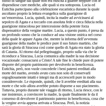
flusso di sangue dal quale non era riuscita a guarire neppure con le
dispendiose cure mediche, alle quali si era sottoposta. Lucia ed
Eutichia partecipano alla celebrazione eucaristica durante la quale
ascoltano proprio la lettura evangelica sulla guarigione di
un’emorroissa. Lucia, quindi, incita la madre ad avvicinarsi al
sepolcro di Agata e a toccarlo con assoluta fede e cieca fiducia nella
guarigione miracolosa per intercessione della potente forza
dispensatrice della vergine martire. Lucia, a questo punto, è presa da
un profondo sonno che la conduce ad una visione onirica nel corso
della quale le appare Agata che, mentre la informa dell’avvenuta
guarigione della madre le predice pure il suo futuro martirio, che
sarà la gloria di Siracusa così come quello di Agata era stato la gloria
di Catania. Al ritorno dal pellegrinaggio, proprio sulla via che le
riconduce a Siracusa, Lucia comunica alla madre la sua decisione
vocazionale: consacrarsi a Cristo! A tale fine le chiede pure di potere
disporre del proprio patrimonio per devolverlo in beneficenza.
Eutichia, però, non vuole concederle i beni paterni ereditati alla
morte del marito, avendo avuto cura non solo di conservarli
orgogliosamente intatti e integri ma di accrescerli pure in modo
considerevole. Le risponde, quindi, che li avrebbe ereditati alla sua
morte e che solo allora avrebbe potuto disporne a suo piacimento.
Tuttavia, proprio durante tale viaggio di ritorno, Lucia riesce, con le
sue insistenze, a convincere la madre, la quale finalmente le da il
consenso di devolvere il patrimonio paterno in beneficenza, cosa che
la vergine avvia appena arrivata a Siracusa. Però, la notizia