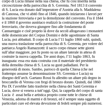
corpo di Lucia rimase nella sua chiesa, che fu così inserita nella
circoscrizione della parrocchia di S. Geremia. Nel 1813 il convento
di S. Lucia era donato dall’imperatore d’Austria alla b. Maddalena
di Canossa, che vi abitò fino al 1846, quando iniziarono i lavori per
la stazione ferroviaria e per la demolizione del convento. Fra il 1844
e il 1860 il governo austriaco realizzò la costruzione del ponte
ferroviario, che doveva giungere fino alle fondamenta di
Cannareggio e cioè proprio là dove da secoli allogavano i monasteri
delle domenicane del Corpus Domini e delle agostiniane di Santa
Lucia, poi abbattuti. Il corpo di Lucia l’11 luglio 1860 subì, quindi,
una nuova traslazione nella parrocchia di S. Geremia, per volere del
patriarca Angelo Ramazzotti: il sacro corpo rimase sette giorni
sull’altar maggiore, poi fu posto su un altare laterale in attesa di
costruire la nuova cappella. Tre anni dopo, l’11 luglio 1863, fu
inauguata: essa era stata costruita con il materiale del presbiterio
della demolita chiesa di S. Lucia su gusti palladiani. Per la
generosità di mons. Sambo, parroco di quella Chiesa (che nel
frattempo assunse la denominazione SS. Geremia e Lucia) su
disegno dell’arch. Gaetano Rossi fu allestito un altare più degno in
broccatello di Verona con fregi di bronzo dorato. Quindi, dal 1860
Pio IX l’avrebbe fatto trasferire nella chiesa dei Santi Geremia e
Lucia, dove si venera a tutt’oggi. Qui, la cappella del corpo di santa
Lucia è assai bella e artistica proprio come tutte le chiese di
Venezia, adorna di marmi e di bronzi, ed è sempre stata oggetto di
particolari cure ed elevata devozione di fedeli sempre più numerosi.