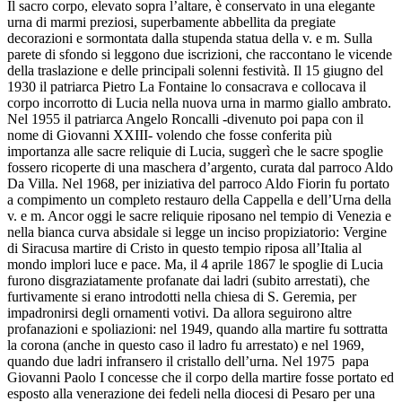
Il sacro corpo, elevato sopra l’altare, è conservato in una elegante
urna di marmi preziosi, superbamente abbellita da pregiate
decorazioni e sormontata dalla stupenda statua della v. e m. Sulla
parete di sfondo si leggono due iscrizioni, che raccontano le vicende
della traslazione e delle principali solenni festività. Il 15 giugno del
1930 il patriarca Pietro La Fontaine lo consacrava e collocava il
corpo incorrotto di Lucia nella nuova urna in marmo giallo ambrato.
Nel 1955 il patriarca Angelo Roncalli -divenuto poi papa con il
nome di Giovanni XXIII- volendo che fosse conferita più
importanza alle sacre reliquie di Lucia, suggerì che le sacre spoglie
fossero ricoperte di una maschera d’argento, curata dal parroco Aldo
Da Villa. Nel 1968, per iniziativa del parroco Aldo Fiorin fu portato
a compimento un completo restauro della Cappella e dell’Urna della
v. e m. Ancor oggi le sacre reliquie riposano nel tempio di Venezia e
nella bianca curva absidale si legge un inciso propiziatorio: Vergine
di Siracusa martire di Cristo in questo tempio riposa all’Italia al
mondo implori luce e pace. Ma, il 4 aprile 1867 le spoglie di Lucia
furono disgraziatamente profanate dai ladri (subito arrestati), che
furtivamente si erano introdotti nella chiesa di S. Geremia, per
impadronirsi degli ornamenti votivi. Da allora seguirono altre
profanazioni e spoliazioni: nel 1949, quando alla martire fu sottratta
la corona (anche in questo caso il ladro fu arrestato) e nel 1969,
quando due ladri infransero il cristallo dell’urna. Nel 1975 papa
Giovanni Paolo I concesse che il corpo della martire fosse portato ed
esposto alla venerazione dei fedeli nella diocesi di Pesaro per una