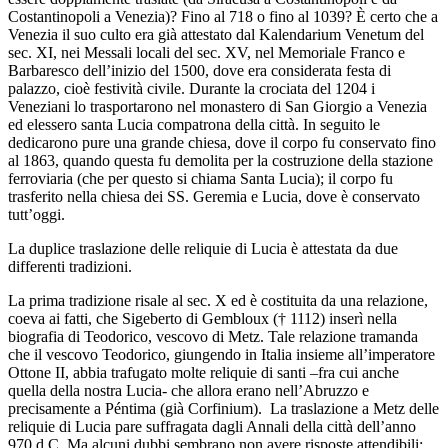
Costantinopoli a Venezia)? Fino al 718 o fino al 1039? È certo che a
Venezia il suo culto era già attestato dal Kalendarium Venetum del
sec. XI, nei Messali locali del sec. XV, nel Memoriale Franco e
Barbaresco dell’inizio del 1500, dove era considerata festa di
palazzo, cioè festività civile. Durante la crociata del 1204 i
Veneziani lo trasportarono nel monastero di San Giorgio a Venezia
ed elessero santa Lucia compatrona della città. In seguito le
dedicarono pure una grande chiesa, dove il corpo fu conservato fino
al 1863, quando questa fu demolita per la costruzione della stazione
ferroviaria (che per questo si chiama Santa Lucia); il corpo fu
trasferito nella chiesa dei SS. Geremia e Lucia, dove è conservato
tutt’oggi.
La duplice traslazione delle reliquie di Lucia è attestata da due
differenti tradizioni.
La prima tradizione risale al sec. X ed è costituita da una relazione,
coeva ai fatti, che Sigeberto di Gembloux († 1112) inserì nella
biografia di Teodorico, vescovo di Metz. Tale relazione tramanda
che il vescovo Teodorico, giungendo in Italia insieme all’imperatore
Ottone II, abbia trafugato molte reliquie di santi –fra cui anche
quella della nostra Lucia- che allora erano nell’Abruzzo e
precisamente a Péntima (già Corfinium). La traslazione a Metz delle
reliquie di Lucia pare suffragata dagli Annali della città dell’anno
970 d.C. Ma alcuni dubbi sembrano non avere risposte attendibili: