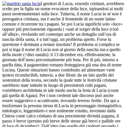
I genitori di Lucia, essendo cristiani, avrebbero
scelto per la figlia un nome evocatore della luce, ispirandosi ai molti
passi neotestamentari sulla luce. Tuttavia, il nome Lucia in sé non è
prerogativa cristiana, ma è anche il femminile di un nome latino
comune e ricorrente tra i pagani. Se poi Lucia significhi solo «luce»
oppure più precisamente riguarda i «nati al sorger della luce (cioè
all’alba)», rivelando nel contempo anche un dettaglio sull’ora di
nascita della santa, è a tutt’oggi, un problema aperto. Forse la
questione è destinata a restare insoluta? Il problema si complica se
poi si lega il nome di Lucia non al giorno della nascita ma a quello
della morte (=dies natalis): il 13 dicembre era, effettivamente, la
giornata dell’anno percentualmente più buia. Per di più, intorno a
quella data, il paganesimo romano festeggiava già una dea di nome
Lucina. Queste situazioni hanno contribuito ad alimentare varie
ipotesi riconducibili, tuttavia, a due filoni: da un lato quello dei
sostenitori della teoria, secondo la quale tutte le festività cristiane
sarebbero state istituite in luogo di preesistenti culti pagani,
vorrebbero architettata in tale modo anche la festa di Lucia (come
già quella di Agata). Per i non credenti tale discorso può anche
essere suggestivo e accattivante, trovando terreno fertile. Da qui a
trasformare la persona stessa di Lucia in personaggio immaginifico,
mitologico, leggendario e non realmente esistito, inventato dalla
Chiesa come calco cristiano di una preesistente divinità pagana, il
passo è breve (persino più breve delle stesse già brevi e pallide ore
di luce di dicembre!). Dall’altro lato quello dei credenti,secondo i