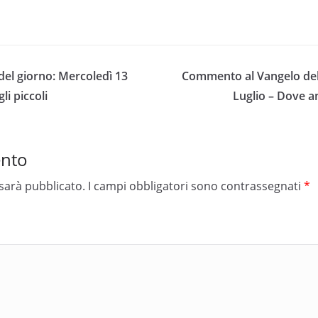
el giorno: Mercoledì 13
Commento al Vangelo del 
li piccoli
Luglio – Dove a
ento
 sarà pubblicato.
I campi obbligatori sono contrassegnati
*