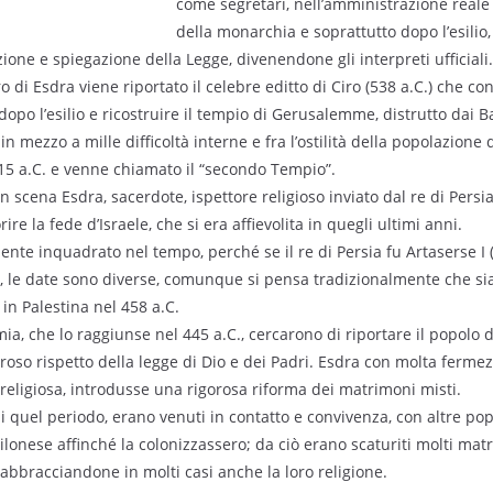
come segretari, nell’amministrazione reale 
della monarchia e soprattutto dopo l’esilio,
izione e spiegazione della Legge, divenendone gli interpreti ufficiali.
ro di Esdra viene riportato il celebre editto di Ciro (538 a.C.) che co
 dopo l’esilio e ricostruire il tempio di Gerusalemme, distrutto dai B
n mezzo a mille difficoltà interne e fra l’ostilità della popolazione d
15 a.C. e venne chiamato il “secondo Tempio”.
 scena Esdra, sacerdote, ispettore religioso inviato dal re di Persi
e la fede d’Israele, che si era affievolita in quegli ultimi anni.
mente inquadrato nel tempo, perché se il re di Persia fu Artaserse I
.), le date sono diverse, comunque si pensa tradizionalmente che sia
 in Palestina nel 458 a.C.
mia, che lo raggiunse nel 445 a.C., cercarono di riportare il popol
goroso rispetto della legge di Dio e dei Padri. Esdra con molta ferm
eligiosa, introdusse una rigorosa riforma dei matrimoni misti.
i quel periodo, erano venuti in contatto e convivenza, con altre po
lonese affinché la colonizzassero; da ciò erano scaturiti molti matr
 abbracciandone in molti casi anche la loro religione.