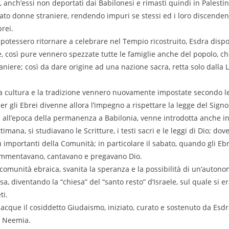
 anch’essi non deportati dai Babilonesi e rimasti quindi in Palest
ato donne straniere, rendendo impuri se stessi ed i loro discenden
rei.
 potessero ritornare a celebrare nel Tempio ricostruito, Esdra disp
, così pure vennero spezzate tutte le famiglie anche del popolo, ch
aniere; così da dare origine ad una nazione sacra, retta solo dalla 
 la cultura e la tradizione vennero nuovamente impostate secondo le 
er gli Ebrei divenne allora l’impegno a rispettare la legge del Signo
ta all’epoca della permanenza a Babilonia, venne introdotta anche in
imana, si studiavano le Scritture, i testi sacri e le leggi di Dio; dov
 importanti della Comunità; in particolare il sabato, quando gli Ebr
 commentavano, cantavano e pregavano Dio.
 comunità ebraica, svanita la speranza e la possibilità di un’autonomi
sa, diventando la “chiesa” del “santo resto” d’Israele, sul quale si 
ti.
acque il cosiddetto Giudaismo, iniziato, curato e sostenuto da Esdr
o Neemia.