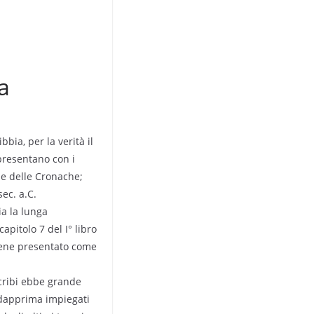
a
ibbia, per la verità il
 presentano con i
ne delle Cronache;
sec. a.C.
ia la lunga
apitolo 7 del I° libro
iene presentato come
scribi ebbe grande
 dapprima impiegati