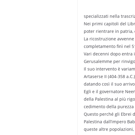
specializzati nella trascr
Nei primi capitoli del Lib
poter rientrare in patria,
La ricostruzione avvenne i
completamento finì nel 5
Vari decenni dopo entra in
Gerusalemme per rinvigorir
Il suo intervento è varia
Artaserse II (404-358 a.C
datando così il suo arrivo
Egli e il governatore Nee
della Palestina al più ri
cedimento della purezza r
Questo perché gli Ebrei d
Palestina dall’impero Babi
queste altre popolazioni,