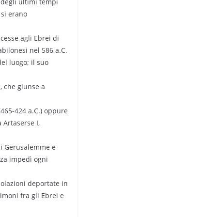
degli ultimi tempi
 si erano
ncesse agli Ebrei di
abilonesi nel 586 a.C.
el luogo; il suo
a, che giunse a
 (465-424 a.C.) oppure
 Artaserse I,
o di Gerusalemme e
ezza impedì ogni
polazioni deportate in
imoni fra gli Ebrei e