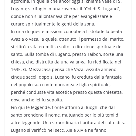
agordina, in quella che ancor oggi si chiama Valle di S.
Lugano; si rifugiò in una caverna, il “Col di S. Lugano”,
donde non si allontanava che per evangelizzare e
curare spiritualmente le genti della zona.
In una di queste missioni conobbe a Listolade la beata
Avazia o Vaza, la quale, ottenuto il permesso dal marito,
si ritirò a vita eremitica sotto la direzione spirituale del
santo. Sulla tomba di Lugano, presso Taibon, sorse una
chiesa, che, distrutta da una valanga, fu riedificata nel
1635. G. Mezzacasa pensa che Vaza, vissuta almeno
cinque secoli dopo s. Lucano, fu creduta dalla fantasia
del popolo sua contemporanea e figlia spirituale,
perché condusse vita ascetica presso questa chiesetta,
dove anche lei fu sepolta.
Fin qui le leggende, fiorite attorno ai luoghi che dal
santo prendono il nome, mutuando per lo piú temi di
altre leggende. Una straordinaria fioritura del culto di s.
Lugano si verificò nei secc. XIII e XIV e ne fanno