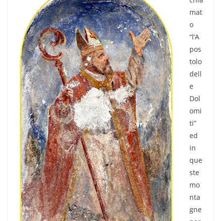
mat
o
“l’A
pos
tolo
dell
e
Dol
omi
ti”
ed
in
que
ste
mo
nta
gne