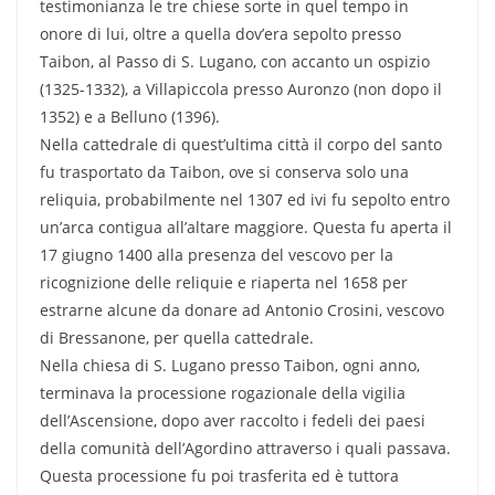
testimonianza le tre chiese sorte in quel tempo in
onore di lui, oltre a quella dov’era sepolto presso
Taibon, al Passo di S. Lugano, con accanto un ospizio
(1325-1332), a Villapiccola presso Auronzo (non dopo il
1352) e a Belluno (1396).
Nella cattedrale di quest’ultima città il corpo del santo
fu trasportato da Taibon, ove si conserva solo una
reliquia, probabilmente nel 1307 ed ivi fu sepolto entro
un’arca contigua all’altare maggiore. Questa fu aperta il
17 giugno 1400 alla presenza del vescovo per la
ricognizione delle reliquie e riaperta nel 1658 per
estrarne alcune da donare ad Antonio Crosini, vescovo
di Bressanone, per quella cattedrale.
Nella chiesa di S. Lugano presso Taibon, ogni anno,
terminava la processione rogazionale della vigilia
dell’Ascensione, dopo aver raccolto i fedeli dei paesi
della comunità dell’Agordino attraverso i quali passava.
Questa processione fu poi trasferita ed è tuttora