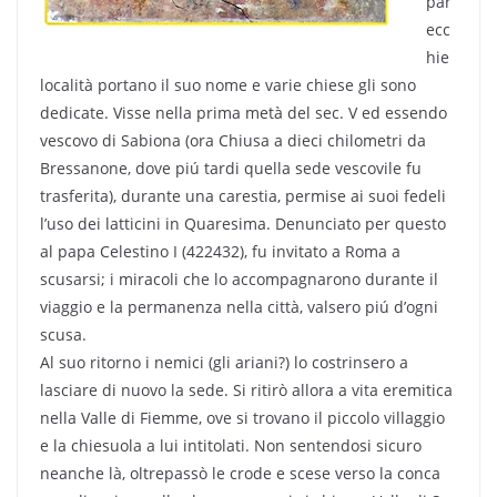
par
ecc
hie
località portano il suo nome e varie chiese gli sono
dedicate. Visse nella prima metà del sec. V ed essendo
vescovo di Sabiona (ora Chiusa a dieci chilometri da
Bressanone, dove piú tardi quella sede vescovile fu
trasferita), durante una carestia, permise ai suoi fedeli
l’uso dei latticini in Quaresima. Denunciato per questo
al papa Celestino I (422432), fu invitato a Roma a
scusarsi; i miracoli che lo accompagnarono durante il
viaggio e la permanenza nella città, valsero piú d’ogni
scusa.
Al suo ritorno i nemici (gli ariani?) lo costrinsero a
lasciare di nuovo la sede. Si ritirò allora a vita eremitica
nella Valle di Fiemme, ove si trovano il piccolo villaggio
e la chiesuola a lui intitolati. Non sentendosi sicuro
neanche là, oltrepassò le crode e scese verso la conca