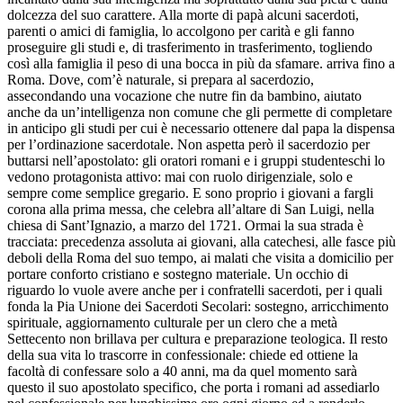
dolcezza del suo carattere. Alla morte di papà alcuni sacerdoti,
parenti o amici di famiglia, lo accolgono per carità e gli fanno
proseguire gli studi e, di trasferimento in trasferimento, togliendo
così alla famiglia il peso di una bocca in più da sfamare. arriva fino a
Roma. Dove, com’è naturale, si prepara al sacerdozio,
assecondando una vocazione che nutre fin da bambino, aiutato
anche da un’intelligenza non comune che gli permette di completare
in anticipo gli studi per cui è necessario ottenere dal papa la dispensa
per l’ordinazione sacerdotale. Non aspetta però il sacerdozio per
buttarsi nell’apostolato: gli oratori romani e i gruppi studenteschi lo
vedono protagonista attivo: mai con ruolo dirigenziale, solo e
sempre come semplice gregario. E sono proprio i giovani a fargli
corona alla prima messa, che celebra all’altare di San Luigi, nella
chiesa di Sant’Ignazio, a marzo del 1721. Ormai la sua strada è
tracciata: precedenza assoluta ai giovani, alla catechesi, alle fasce più
deboli della Roma del suo tempo, ai malati che visita a domicilio per
portare conforto cristiano e sostegno materiale. Un occhio di
riguardo lo vuole avere anche per i confratelli sacerdoti, per i quali
fonda la Pia Unione dei Sacerdoti Secolari: sostegno, arricchimento
spirituale, aggiornamento culturale per un clero che a metà
Settecento non brillava per cultura e preparazione teologica. Il resto
della sua vita lo trascorre in confessionale: chiede ed ottiene la
facoltà di confessare solo a 40 anni, ma da quel momento sarà
questo il suo apostolato specifico, che porta i romani ad assediarlo