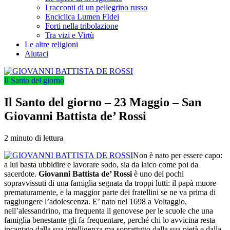
I racconti di un pellegrino russo
Enciclica Lumen FIdei
Forti nella tribolazione
Tra vizi e Virtù
Le altre religioni
Aiutaci
Il Santo del giorno
Il Santo del giorno – 23 Maggio – San
Giovanni Battista de’ Rossi
2 minuto di lettura
Non è nato per essere capo:
a lui basta ubbidire e lavorare sodo, sia da laico come poi da
sacerdote.
Giovanni Battista de’ Rossi
è uno dei pochi
sopravvissuti di una famiglia segnata da troppi lutti: il papà muore
prematuramente, e la maggior parte dei fratellini se ne va prima di
raggiungere l’adolescenza. E’ nato nel 1698 a Voltaggio,
nell’alessandrino, ma frequenta il genovese per le scuole che una
famiglia benestante gli fa frequentare, perché chi lo avvicina resta
incantato dalla sua intelligenza ma soprattutto dalla sua pietà e dalla