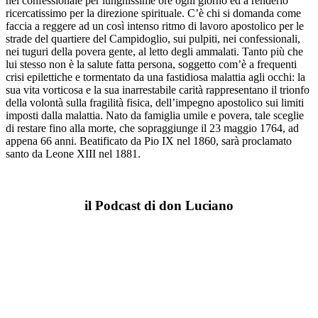
nel confessionale per lunghissime ore ogni giorno ed a renderlo
ricercatissimo per la direzione spirituale. C’è chi si domanda come
faccia a reggere ad un così intenso ritmo di lavoro apostolico per le
strade del quartiere del Campidoglio, sui pulpiti, nei confessionali,
nei tuguri della povera gente, al letto degli ammalati. Tanto più che
lui stesso non è la salute fatta persona, soggetto com’è a frequenti
crisi epilettiche e tormentato da una fastidiosa malattia agli occhi: la
sua vita vorticosa e la sua inarrestabile carità rappresentano il trionfo
della volontà sulla fragilità fisica, dell’impegno apostolico sui limiti
imposti dalla malattia. Nato da famiglia umile e povera, tale sceglie
di restare fino alla morte, che sopraggiunge il 23 maggio 1764, ad
appena 66 anni. Beatificato da Pio IX nel 1860, sarà proclamato
santo da Leone XIII nel 1881.
il Podcast di don Luciano