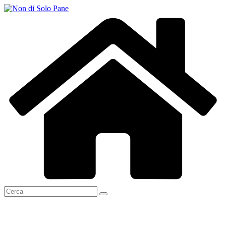
Salta
al
contenuto