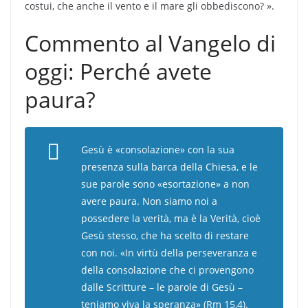
costui, che anche il vento e il mare gli obbediscono? ».
Commento al Vangelo di
oggi: Perché avete
paura?
Gesù è «consolazione» con la sua
presenza sulla barca della Chiesa, e le
sue parole sono «esortazione» a non
avere paura. Non siamo noi a
possedere la verità, ma è la Verità, cioè
Gesù stesso, che ha scelto di restare
con noi. «In virtù della perseveranza e
della consolazione che ci provengono
dalle Scritture – le parole di Gesù –
teniamo viva la speranza» (Rm 15,4).