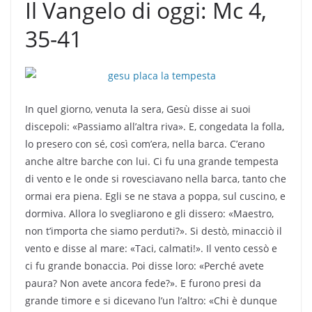
Il Vangelo di oggi: Mc 4,
35-41
In quel giorno, venuta la sera, Gesù disse ai suoi
discepoli: «Passiamo all’altra riva». E, congedata la folla,
lo presero con sé, così com’era, nella barca. C’erano
anche altre barche con lui. Ci fu una grande tempesta
di vento e le onde si rovesciavano nella barca, tanto che
ormai era piena. Egli se ne stava a poppa, sul cuscino, e
dormiva. Allora lo svegliarono e gli dissero: «Maestro,
non t’importa che siamo perduti?». Si destò, minacciò il
vento e disse al mare: «Taci, calmati!». Il vento cessò e
ci fu grande bonaccia. Poi disse loro: «Perché avete
paura? Non avete ancora fede?». E furono presi da
grande timore e si dicevano l’un l’altro: «Chi è dunque