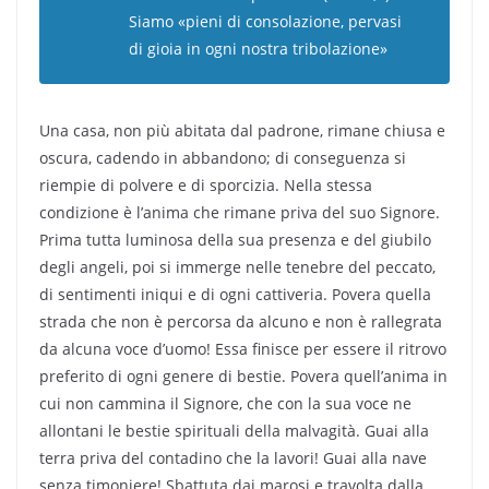
Siamo «pieni di consolazione, pervasi
di gioia in ogni nostra tribolazione»
Una casa, non più abitata dal padrone, rimane chiusa e
oscura, cadendo in abbandono; di conseguenza si
riempie di polvere e di sporcizia. Nella stessa
condizione è l’anima che rimane priva del suo Signore.
Prima tutta luminosa della sua presenza e del giubilo
degli angeli, poi si immerge nelle tenebre del peccato,
di sentimenti iniqui e di ogni cattiveria. Povera quella
strada che non è percorsa da alcuno e non è rallegrata
da alcuna voce d’uomo! Essa finisce per essere il ritrovo
preferito di ogni genere di bestie. Povera quell’anima in
cui non cammina il Signore, che con la sua voce ne
allontani le bestie spirituali della malvagità. Guai alla
terra priva del contadino che la lavori! Guai alla nave
senza timoniere! Sbattuta dai marosi e travolta dalla