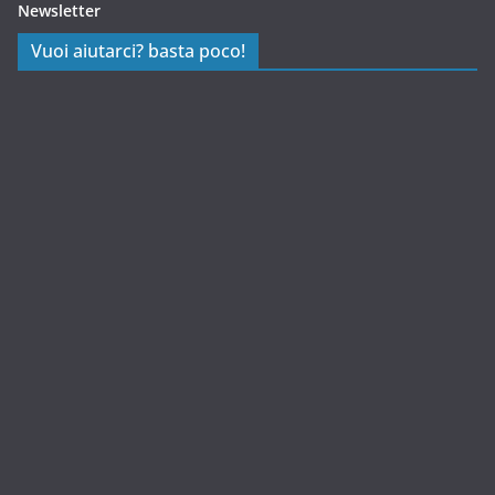
Newsletter
Vuoi aiutarci? basta poco!