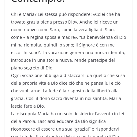
Chi è Maria? Lei stessa può rispondere: «Colei che ha
trovato grazia piena presso Dio». Anche lei riceve un
nome nuovo come Sara, come la vera figlia di Sion,
come «la regina sposa e madre». “La benevolenza di Dio
mi ha riempita, quindi io sono; il Signore è con me,
ecco chi sono”. La vocazione genera una nuova identità,
introduce in una storia nuova, rende partecipe del
piano segreto di Dio.
Ogni vocazione obbliga a distaccarsi da quello che si sa
della propria vita e Dio dice ciò che ne pensa lui e ciò
che vuol farne. La fede è la risposta della libertà alla
grazia. Così il dono sacro diventa in noi santità. Maria
lascia fare a Dio.
La discepola Maria ha un solo desiderio: l’avvento in lei
della Parola. Lasciarsi educare da Dio significa
riconoscere di essere una sua “grazia!” e rispondervi
con la fede. Il confronto di Maria con la parola di Dio,