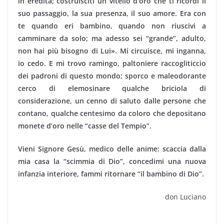
in eredità; costruisciti un vitello d’oro che ti ricordi il
suo passaggio, la sua presenza, il suo amore. Era con
te quando eri bambino, quando non riuscivi a
camminare da solo; ma adesso sei “grande”, adulto,
non hai più bisogno di Lui». Mi circuisce, mi inganna,
io cedo. E mi trovo ramingo, paltoniere raccogliticcio
dei padroni di questo mondo; sporco e maleodorante
cerco di elemosinare qualche briciola di
considerazione, un cenno di saluto dalle persone che
contano, qualche centesimo da coloro che depositano
monete d’oro nelle “casse del Tempio”.
Vieni Signore Gesù, medico delle anime: scaccia dalla
mia casa la “scimmia di Dio”, concedimi una nuova
infanzia interiore, fammi ritornare “il bambino di Dio”.
don Luciano