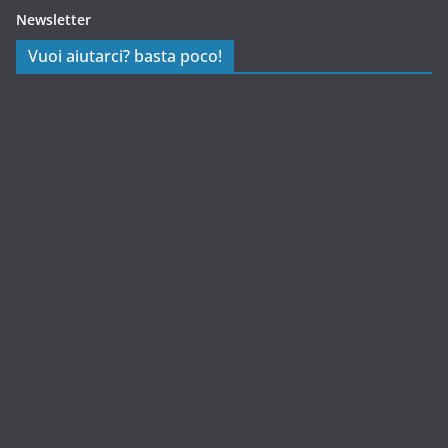
Newsletter
Vuoi aiutarci? basta poco!