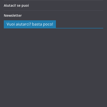
Aiutaci! se puoi
Newsletter
Vuoi aiutarci? basta poco!