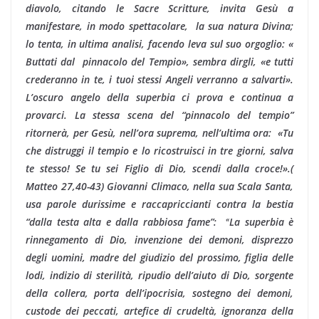
diavolo, citando le Sacre Scritture, invita Gesù a
manifestare, in modo spettacolare, la sua natura Divina;
lo tenta, in ultima analisi, facendo leva sul suo orgoglio: «
Buttati dal pinnacolo del Tempio», sembra dirgli, «e tutti
crederanno in te, i tuoi stessi Angeli verranno a salvarti».
L’oscuro angelo della superbia ci prova e continua a
provarci. La stessa scena del “pinnacolo del tempio”
ritornerà, per Gesù, nell’ora suprema, nell’ultima ora: «Tu
che distruggi il tempio e lo ricostruisci in tre giorni, salva
te stesso! Se tu sei Figlio di Dio, scendi dalla croce!».(
Matteo 27,40-43) Giovanni Climaco, nella sua Scala Santa,
usa parole durissime e raccapriccianti contra la bestia
«
“dalla testa alta e dalla rabbiosa fame”:
La superbia è
rinnegamento di Dio, invenzione dei demoni, disprezzo
degli uomini, madre del giudizio del prossimo, figlia delle
lodi, indizio di sterilità, ripudio dell’aiuto di Dio, sorgente
della collera, porta dell’ipocrisia, sostegno dei demoni,
custode dei peccati, artefice di crudeltà, ignoranza della