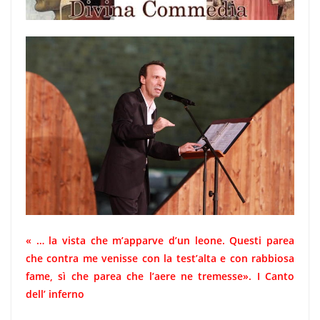
« … la vista che m’apparve d’un leone. Questi parea
che contra me venisse con la test’alta e con rabbiosa
fame, sì che parea che l’aere ne tremesse». I Canto
dell’ inferno