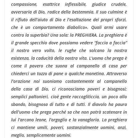
compassione, esattrice inflessibile, giudice crudele,
avversaria di Dio, radice della bestemmia. Il suo culmine è
il rifiuto dell’aiuto di Dio e l’esaltazione dei propri sforzi,
che è un comportamento diabolico». Quali armi usare
contro la superbia? Una sola: la PREGHIERA. La preghiera è
il grande specchio dove possiamo vedere “faccia a faccia”
il nostro vero volto, le rughe che solcano la nostra
esistenza, la caducità della nostra vita. L’uomo che prega è
come il povero che suona al campanello di casa per
chiederci un tozzo di pane o qualche monetina. Attraverso
l’orazione noi suoniamo costantemente al campanello
della casa di Dio, ci riconosciamo poveri e bisognosi;
semplici paltonieri, cioè gente raccogliticcia, un poco allo
sbando, bisognosa di tutto e di tutti. Il diavolo ha paura
dell’uomo che prega perché sa che non potrà scatenare in
lui l’arcano leone, l’orgoglio e la vanagloria. La preghiera
ci mantiene umili, poveri, sostanzialmente uomini, anzi,
meglio, semplicemente uomini.