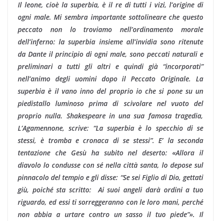
Il leone, cioè la superbia, è il re di tutti i vizi, l’origine di
ogni male. Mi sembra importante sottolineare che questo
peccato non lo troviamo nell’ordinamento morale
dell’inferno: la superbia insieme all’invidia sono ritenute
da Dante il principio di ogni male, sono peccati naturali e
preliminari a tutti gli altri e quindi già “incorporati”
nell’animo degli uomini dopo il Peccato Originale. La
superbia è il vano inno del proprio io che si pone su un
piedistallo luminoso prima di scivolare nel vuoto del
proprio nulla. Shakespeare in una sua famosa tragedia,
L’Agamennone, scrive: “La superbia è lo specchio di se
stessi, è tromba e cronaca di se stessi”. E’ la seconda
tentazione che Gesù ha subito nel deserto: «Allora il
diavolo lo condusse con sé nella città santa, lo depose sul
pinnacolo del tempio e gli disse: “Se sei Figlio di Dio, gettati
giù, poiché sta scritto: Ai suoi angeli darà ordini a tuo
riguardo, ed essi ti sorreggeranno con le loro mani, perché
non abbia a urtare contro un sasso il tuo piede”». Il