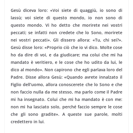
Gesù diceva loro: «Voi siete di quaggiù, io sono di
lassù; voi siete di questo mondo, io non sono di
questo mondo. Vi ho detto che morirete nei vostri
peccati; se infatti non cre­dete che lo Sono, morirete
nei vostri peccati». Gli dissero allora: «Tu, chi sei?».
Gesù disse loro: «Proprio ciò che io vi dico. Molte cose
ho da dire di voi, e da giudicare; ma colui che mi ha
mandato è veritiero, e le cose che ho udito da lui, le
dico al mondo». Non capirono che egli parlava loro del
Padre. Disse allora Gesù: «Quando avrete innal­zato il
Figlio dell’uomo, allora conoscerete che lo Sono e che
non faccio nulla da me stesso, ma parlo come il Padre
mi ha insegnato. Colui che mi ha mandato è con me:
non mi ha lasciato solo, perché faccio sempre le cose
che gli sono gradite». A queste sue parole, molti
credettero in lui
.