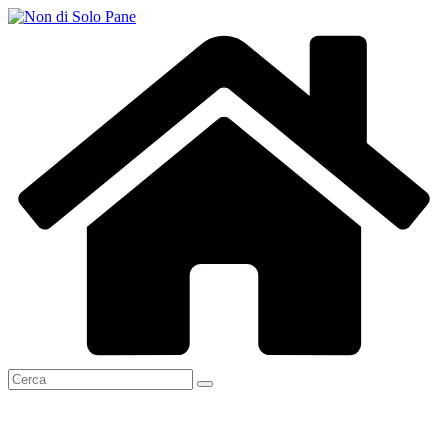
Salta
al
contenuto