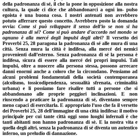
della padro­nanza di sé, il che la pone in opposizione alla nostra
cultura, la quale ci dice che abbandonarci a ogni im- pulso
egoista è una buona cosa. I nostri antenati non avrebbero
potuto afferrare questo concetto. Avrebbero posto la domanda
ovvia:
Come si può sviluppare il senso dell’io se non si ha
padronanza di sé? Come si può andare d’accor­do nel mondo se
ognuno è alla mercé degli impulsi degli altri?
Il versetto dei
Proverbi 25, 28 paragona la pa­dronanza di sé alle mura di una
città. Senza mura la città è indifesa, alla mercé dei nemici
provenienti dall’esterno. Senza padronanza di sé la persona è
indifesa, sicura di essere alla mercé dei propri im­pulsi. Tali
impulsi, oltre a nuocere alla persona stes­sa, possono arrecare
danni enormi anche a coloro che la circondano. Pensiamo ad
alcuni problemi fondamentali della società contemporanea
(alcoli­smo, tossicodipendenza, sessualità sfrenata, crimi­nalità
urbana) e li possiamo fare risalire tutti a per­sone che si
abbandonano alle proprie peggiori incli­nazioni. E non
riuscendo a praticare la padronanza di sé, diventano sempre
meno capaci di esercitarla. E appropriato l’uso che fa il versetto
dei Proverbi 25, 28 dell’immagine di una città indifesa: il motivo
principale per cui tante città oggi sono luoghi infernali è che
tanti abitanti non hanno padronanza di sè. E la nostra vita e
quella degli altri, senza la padronanza di sé diventa un autentico
inferno, un preludio di dannazione.