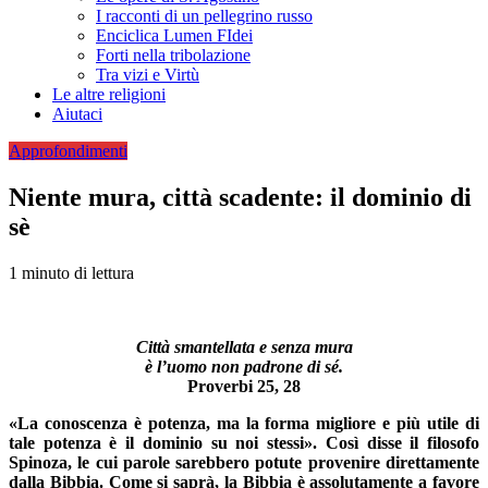
I racconti di un pellegrino russo
Enciclica Lumen FIdei
Forti nella tribolazione
Tra vizi e Virtù
Le altre religioni
Aiutaci
Approfondimenti
Niente mura, città scadente: il dominio di
sè
1 minuto di lettura
Città smantellata e senza mura
è l’uomo non padrone di sé.
Proverbi 25, 28
«La conoscenza è potenza, ma la forma migliore e più utile di
tale potenza è il dominio su noi stessi». Così disse il filosofo
Spinoza, le cui parole sarebbero potute provenire direttamente
dalla Bibbia. Come si saprà, la Bibbia è assolutamente a favore