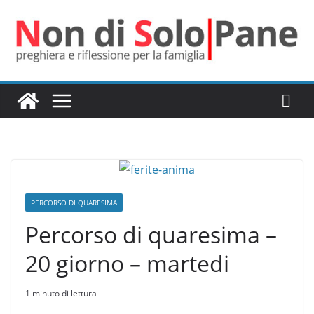
Salta
al
contenuto
PERCORSO DI QUARESIMA
Percorso di quaresima –
20 giorno – martedi
1 minuto di lettura