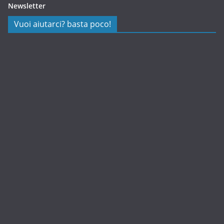
Newsletter
Vuoi aiutarci? basta poco!