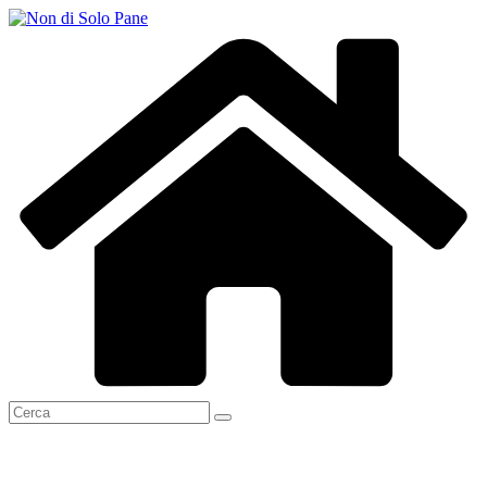
Salta
al
contenuto