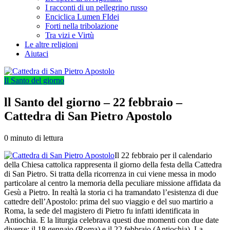
I racconti di un pellegrino russo
Enciclica Lumen FIdei
Forti nella tribolazione
Tra vizi e Virtù
Le altre religioni
Aiutaci
Il Santo del giorno
ll Santo del giorno – 22 febbraio –
Cattedra di San Pietro Apostolo
0 minuto di lettura
Il 22 febbraio per il calendario
della Chiesa cattolica rappresenta il giorno della festa della Cattedra
di San Pietro. Si tratta della ricorrenza in cui viene messa in modo
particolare al centro la memoria della peculiare missione affidata da
Gesù a Pietro. In realtà la storia ci ha tramandato l’esistenza di due
cattedre dell’Apostolo: prima del suo viaggio e del suo martirio a
Roma, la sede del magistero di Pietro fu infatti identificata in
Antiochia. E la liturgia celebrava questi due momenti con due date
diverse: il 18 gennaio (Roma) e il 22 febbraio (Antiochia). La