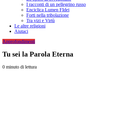
I racconti di un pellegrino russo
Enciclica Lumen FIdei
Forti nella tribolazione
Tra vizi e Virtù
Le altre religioni
Aiutaci
Approfondimenti
Tu sei la Parola Eterna
0 minuto di lettura