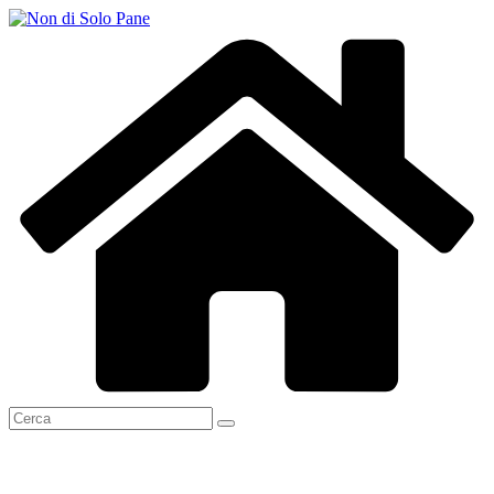
Salta
al
contenuto