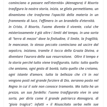
cominciano a passare nell’eternità» (Atenagora) Il Risorto
trasfigura la nostra storia, inizia, se glielo permettiamo, un
dinamismo che trasforma l’opacità della materia in un
frammento di luce, l’effimero in un brandello d’eternità.
In Cristo, il Risorto, l’uomo diventa il vivente, colui che
misteriosamente è già oltre i limiti del tempo, in una sorta
di “terra di mezzo” dove la finitudine, il limite, la fragilità,
le mancanze, lo stesso peccato cominciano ad uscire dal
sepolcro, iniziano, tramite il tocco della Grazia Divina, a
diventare l’aurora della sua resurrezione. Oltre il tempo e
la storia perché tutto viene trasfigurato, tutto: tutto quello
che amiamo, ogni gesto di bontà, tutto quello che creiamo,
ogni istante d’amore, tutta la bellezza che c’è in noi
vengono posti nel grande forziere di Dio, avranno posto nel
Regno in cui il sole non conosce tramonto. Ma tutto ha un
prezzo, un suo fardello: l’uomo trasfigurato vive in una
sorta, per dirla come il grande patriarca Atenagora, di
“gioia tragica”; infatti « il Risuscitato serba nelle sue