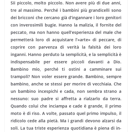
Sii piccolo, molto piccolo. Non avere più di due an­ni,
tre al massimo. Perché i bambini più grandicelli sono
dei bricconi che cercano già d’ingannare i loro genitori
con inverosimili bugie. Hanno la malizia, il fornite del
peccato, ma non han­no quell’esperienza del male che
permetterà loro di ac­quistare l’«arte» di peccare, di
coprire con parvenza di verità la falsità dei loro
inganni. Hanno perduto la semplicità, e la semplicità è
indi­spensabile per essere piccoli davanti a Dio.
Bambino mio, perché ti ostini a camminare sui
trampoli? Non voler essere grande. Bambino, sempre
bam­bino, anche se stessi per morire di vecchiaia. Che
un bambino incespichi e cada, non sembra strano a
nes­suno: suo padre si affretta a rialzarlo da terra.
Quando colui che inciampa e cade è grande, il pri­mo
moto è di riso. A volte, passato quel primo im­pulso, il
ridicolo cede alla pietà. Ma i grandi devono alzarsi da
soli. La tua triste esperienza quotidiana è piena di in­