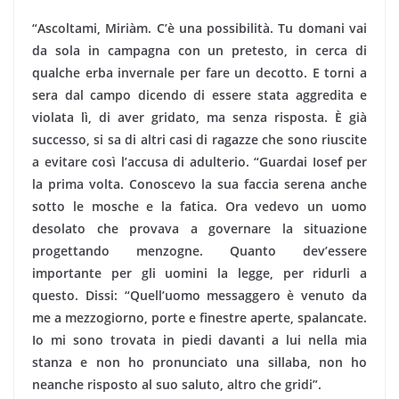
“Ascoltami, Miriàm. C’è una possibilità. Tu domani vai
da sola in campagna con un pretesto, in cerca di
qualche erba invernale per fare un decotto. E torni a
sera dal campo dicendo di essere stata aggredita e
violata lì, di aver gridato, ma senza risposta. È già
successo, si sa di altri casi di ragazze che sono riuscite
a evitare così l’accusa di adulterio. “Guardai Iosef per
la prima volta. Conoscevo la sua faccia serena anche
sotto le mosche e la fatica. Ora vedevo un uomo
desolato che provava a governare la situazione
progettando menzogne. Quanto dev’essere
importante per gli uomini la legge, per ridurli a
questo. Dissi: “Quell’uomo messaggero è venuto da
me a mezzogiorno, porte e finestre aperte, spalancate.
Io mi sono trovata in piedi davanti a lui nella mia
stanza e non ho pronunciato una sillaba, non ho
neanche risposto al suo saluto, altro che gridi”.