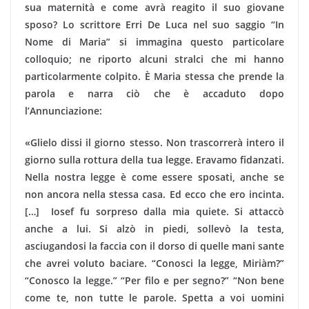
sua maternità e come avrà reagito il suo giovane
sposo? Lo scrittore Erri De Luca nel suo saggio “In
Nome di Maria” si immagina questo particolare
colloquio; ne riporto alcuni stralci che mi hanno
particolarmente colpito. È Maria stessa che prende la
parola e narra ciò che è accaduto dopo
l’Annunciazione:
«Glielo dissi il giorno stesso. Non trascorrerà intero il
giorno sulla rottura della tua legge. Eravamo fidanzati.
Nella nostra legge è come essere sposati, anche se
non ancora nella stessa casa. Ed ecco che ero incinta.
[…] Iosef fu sorpreso dalla mia quiete. Si attaccò
anche a lui. Si alzò in piedi, sollevò la testa,
asciugandosi la faccia con il dorso di quelle mani sante
che avrei voluto baciare. “Conosci la legge, Miriàm?”
“Conosco la legge.” “Per filo e per segno?” “Non bene
come te, non tutte le parole. Spetta a voi uomini