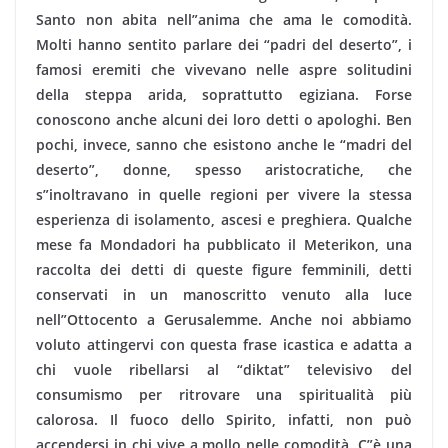
Santo non abita nell”anima che ama le comodità.
Molti hanno sentito parlare dei “padri del deserto”, i
famosi eremiti che vivevano nelle aspre solitudini
della steppa arida, soprattutto egiziana. Forse
conoscono anche alcuni dei loro detti o apologhi. Ben
pochi, invece, sanno che esistono anche le “madri del
deserto”, donne, spesso aristocratiche, che
s”inoltravano in quelle regioni per vivere la stessa
esperienza di isolamento, ascesi e preghiera. Qualche
mese fa Mondadori ha pubblicato il Meterikon, una
raccolta dei detti di queste figure femminili, detti
conservati in un manoscritto venuto alla luce
nell”Ottocento a Gerusalemme. Anche noi abbiamo
voluto attingervi con questa frase icastica e adatta a
chi vuole ribellarsi al “diktat” televisivo del
consumismo per ritrovare una spiritualità più
calorosa. Il fuoco dello Spirito, infatti, non può
accendersi in chi vive a mollo nelle comodità. C”è una